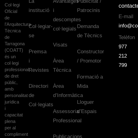
La
Avantatges
Publicitat /
Col·legi
contact
institució
i
Patrocinis
Oficial
E-mail
de
descomptes
l’Arquitectura
info@co
Col·legiar-
Demanda
col·legials
Tècnica
se
de Tècnics
de
Telèfon
Tarragona
Visats
977
(COATT)
Premsa
Constructor
212
és un
i
Àrea
/ Promotor
col·legi
799
professional
Revistes
Tècnica
de dret
Formació a
públic,
Directori
Àrea
Mida
amb
de
d’Informàtica
personalitat
jurídica
Lloguer
Col·legiats
i
Assessoria
d’Espais
capacitat
Professional
plena
per al
compliment
Publicacions