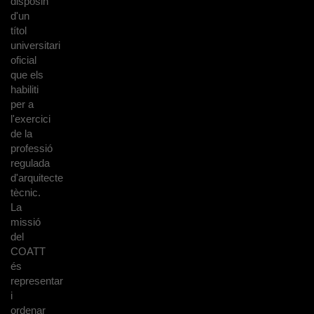
disposin
d'un
títol
universitari
oficial
que els
habiliti
per a
l'exercici
de la
professió
regulada
d'arquitecte
tècnic.
La
missió
del
COATT
és
representar
i
ordenar