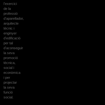
l'exercici
de la
professió
d'aparellador,
arquitecte
tècnic i
enginyer
d'edificació
per tal
d'aconseguir
la seva
promoció
tècnica,
social i
econòmica
i per
projectar
la seva
funció
social.