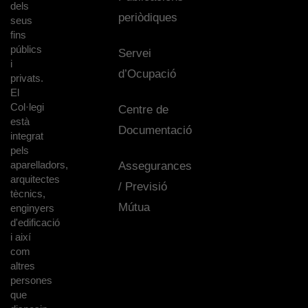
dels
periòdiques
seus
fins
públics
Servei
i
d’Ocupació
privats.
El
Col·legi
Centre de
està
Documentació
integrat
pels
aparelladors,
Assegurances
arquitectes
/ Previsió
tècnics,
Mútua
enginyers
d'edificació
i així
com
altres
persones
que