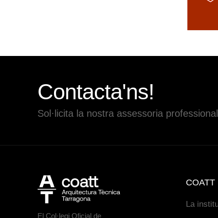
Contacta'ns!
Sol·licita la nostra assessoria professional
COATT
La instit
El Col·legi Oficial de