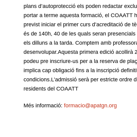
plans d’autoprotecció els poden redactar exclus
portar a terme aquesta formació, el COAATT ha
previst iniciar el primer curs d’acreditació de
és de 140h, 40 de les quals seran presencials i 
els dilluns a la tarda. Comptem amb professor
desenvolupar.Aquesta primera edició acollirà 2
podeu pre inscriure-us per a la reserva de pla
implica cap obligació fins a la inscripció defin
condicions.L’admissió serà per estricte ordre de 
residents del COAATT
Més informació:
formacio@apatgn.org