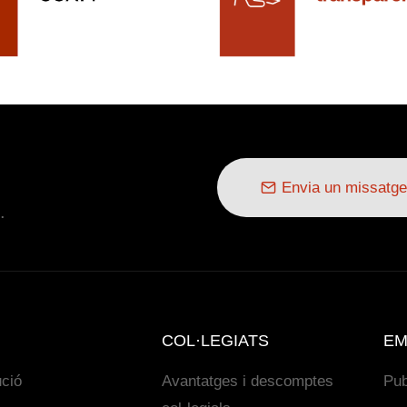
Envia un missatge
.
COL·LEGIATS
EM
ució
Avantatges i descomptes
Pub