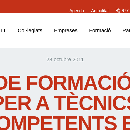
Agenda
Actualitat
977 
ATT
Col·legiats
Empreses
Formació
Par
28 octubre 2011
DE FORMACIÓ
PER A TÈCNIC
OMPETENTS 