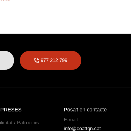
977 212 799
PRESES
Posa't en contacte
E-mail
licitat / Patrocinis
info@coattgn.cat