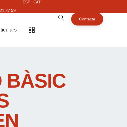
ESP
|
CAT
21 27 99
Contacte
ticulars
 BÀSIC
S
EN