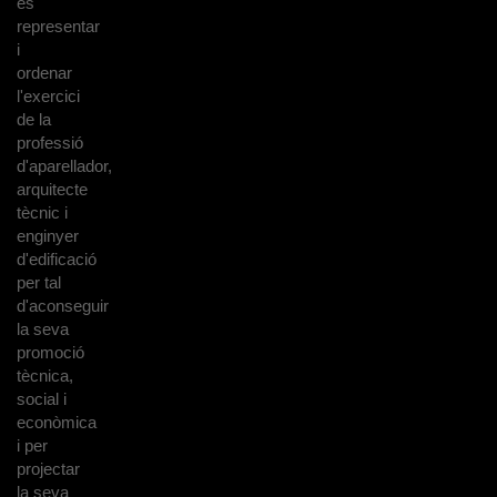
és
representar
i
ordenar
l'exercici
de la
professió
d'aparellador,
arquitecte
tècnic i
enginyer
d'edificació
per tal
d'aconseguir
la seva
promoció
tècnica,
social i
econòmica
i per
projectar
la seva