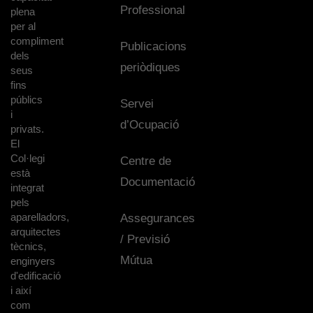
Professional
plena
per al
compliment
Publicacions
dels
periòdiques
seus
fins
públics
Servei
i
d’Ocupació
privats.
El
Col·legi
Centre de
està
Documentació
integrat
pels
aparelladors,
Assegurances
arquitectes
/ Previsió
tècnics,
Mútua
enginyers
d'edificació
i així
com