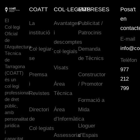
COATT
COL·LEGIATS
EMPRESES
Posa't
en
El
La
Avantatges
Publicitat /
Col·legi
contact
institució
i
Patrocinis
Oficial
E-mail
de
descomptes
l’Arquitectura
info@co
Col·legiar-
Demanda
col·legials
Tècnica
se
de Tècnics
de
Telèfon
Tarragona
Visats
977
(COATT)
Premsa
Constructor
212
és un
i
Àrea
/ Promotor
col·legi
799
professional
Revistes
Tècnica
de dret
Formació a
públic,
Directori
Àrea
Mida
amb
de
d’Informàtica
personalitat
jurídica
Lloguer
Col·legiats
i
Assessoria
d’Espais
capacitat