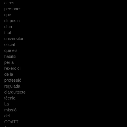
altres
persones
que
disposin
d'un
títol
universitari
oficial
que els
habiliti
per a
l'exercici
de la
professió
regulada
d'arquitecte
tècnic.
La
missió
del
COATT