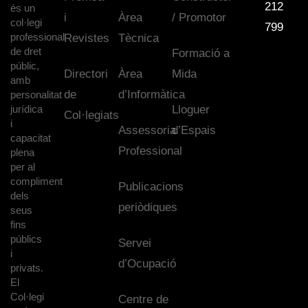
212
és un
i
Àrea
/ Promotor
col·legi
799
professional
Revistes
Tècnica
de dret
Formació a
públic,
Directori
Àrea
Mida
amb
de
d’Informàtica
personalitat
jurídica
Lloguer
Col·legiats
i
Assessoria
d’Espais
capacitat
Professional
plena
per al
compliment
Publicacions
dels
periòdiques
seus
fins
públics
Servei
i
d’Ocupació
privats.
El
Col·legi
Centre de