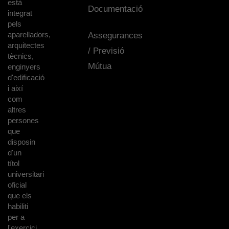
està
Documentació
integrat
pels
aparelladors,
Assegurances
arquitectes
/ Previsió
tècnics,
Mútua
enginyers
d'edificació
i així
com
altres
persones
que
disposin
d'un
títol
universitari
oficial
que els
habiliti
per a
l'exercici