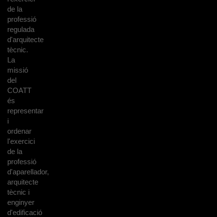
de la
professió
regulada
d'arquitecte
tècnic.
La
missió
del
COATT
és
representar
i
ordenar
l'exercici
de la
professió
d'aparellador,
arquitecte
tècnic i
enginyer
d'edificació