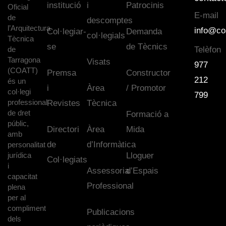
institució
i
Patrocinis
Oficial
E-mail
de
descomptes
l’Arquitectura
info@co
Col·legiar-
Demanda
col·legials
Tècnica
se
de Tècnics
de
Telèfon
Tarragona
Visats
977
(COATT)
Premsa
Constructor
212
és un
i
Àrea
/ Promotor
col·legi
799
professional
Revistes
Tècnica
de dret
Formació a
públic,
Directori
Àrea
Mida
amb
de
d’Informàtica
personalitat
jurídica
Lloguer
Col·legiats
i
Assessoria
d’Espais
capacitat
Professional
plena
per al
compliment
Publicacions
dels