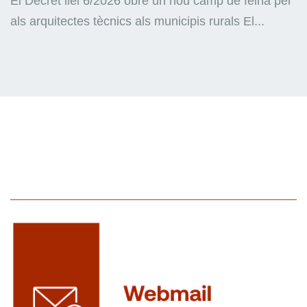
El Decret llei 6/2026 obre un nou camp de feina per
als arquitectes tècnics als municipis rurals El...