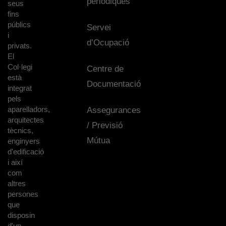
periòdiques
seus
fins
públics
Servei
i
d’Ocupació
privats.
El
Col·legi
Centre de
està
Documentació
integrat
pels
aparelladors,
Assegurances
arquitectes
/ Previsió
tècnics,
Mútua
enginyers
d'edificació
i així
com
altres
persones
que
disposin
d'un