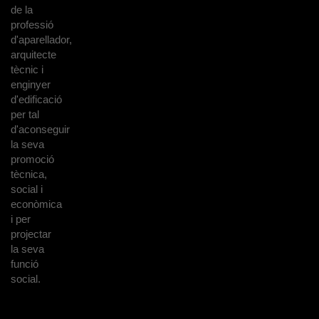
de la
professió
d'aparellador,
arquitecte
tècnic i
enginyer
d'edificació
per tal
d'aconseguir
la seva
promoció
tècnica,
social i
econòmica
i per
projectar
la seva
funció
social.