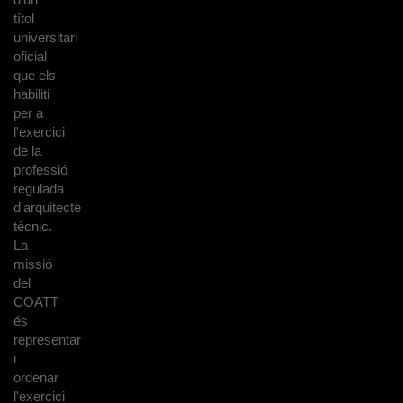
títol
universitari
oficial
que els
habiliti
per a
l'exercici
de la
professió
regulada
d'arquitecte
tècnic.
La
missió
del
COATT
és
representar
i
ordenar
l'exercici