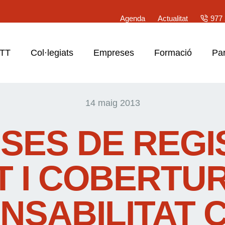
Agenda
Actualitat
977 
ATT
Col·legiats
Empreses
Formació
Par
14 maig 2013
SES DE REGI
T I COBERTU
SABILITAT C