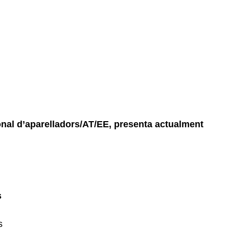
ional d’aparelladors/AT/EE, presenta actualment
s
s