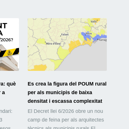
ya: què
Es crea la figura del POUM rural
r a
per als municipis de baixa
densitat i escassa complexitat
ndari:
El Decret llei 6/2026 obre un nou
3
camp de feina per als arquitectes
mesos
tècnics als municipis rurals El...