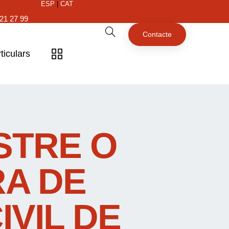
ESP
|
CAT
21 27 99
Contacte
ticulars
STRE O
RA DE
IVIL DE