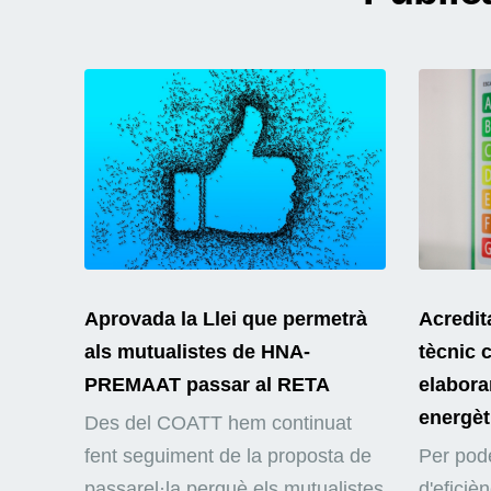
Aprovada la Llei que permetrà
Acredit
als mutualistes de HNA-
tècnic 
PREMAAT passar al RETA
elaborar
energèt
Des del COATT hem continuat
fent seguiment de la proposta de
Per pode
passarel·la perquè els mutualistes
d'eficiè