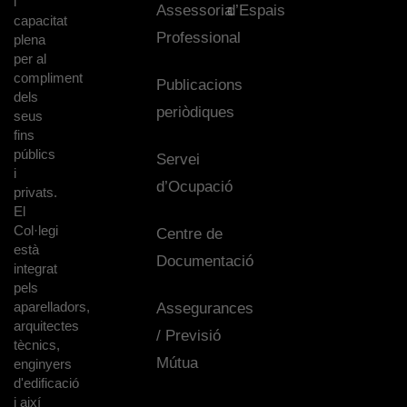
i
Assessoria
d’Espais
capacitat
Professional
plena
per al
compliment
Publicacions
dels
periòdiques
seus
fins
públics
Servei
i
d’Ocupació
privats.
El
Col·legi
Centre de
està
Documentació
integrat
pels
aparelladors,
Assegurances
arquitectes
/ Previsió
tècnics,
Mútua
enginyers
d'edificació
i així