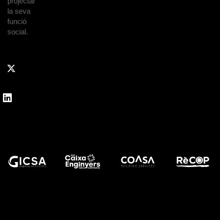
projectar
la seva
funció
social.