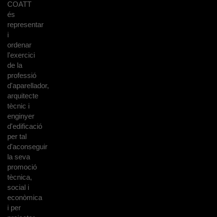
COATT
és
representar
i
ordenar
l'exercici
de la
professió
d'aparellador,
arquitecte
tècnic i
enginyer
d'edificació
per tal
d'aconseguir
la seva
promoció
tècnica,
social i
econòmica
i per