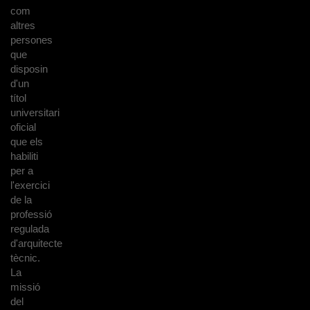
com
altres
persones
que
disposin
d'un
títol
universitari
oficial
que els
habiliti
per a
l'exercici
de la
professió
regulada
d'arquitecte
tècnic.
La
missió
del