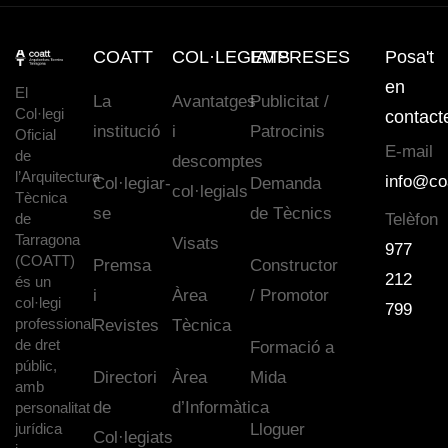
COATT
COL·LEGIATS
EMPRESES
Posa't
en
El
La
Avantatges
Publicitat /
Col·legi
contact
institució
i
Patrocinis
Oficial
E-mail
de
descomptes
l’Arquitectura
info@co
Col·legiar-
Demanda
col·legials
Tècnica
se
de Tècnics
de
Telèfon
Tarragona
Visats
977
(COATT)
Premsa
Constructor
212
és un
i
Àrea
/ Promotor
col·legi
799
professional
Revistes
Tècnica
de dret
Formació a
públic,
Directori
Àrea
Mida
amb
de
d’Informàtica
personalitat
jurídica
Lloguer
Col·legiats