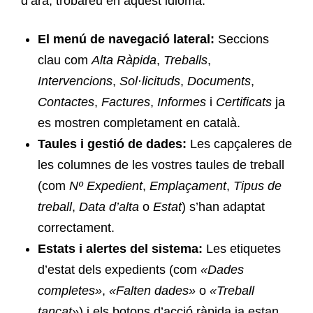
d’ara, trobareu en aquest idioma:
El menú de navegació lateral:
Seccions
clau com
Alta Ràpida
,
Treballs
,
Intervencions
,
Sol·licituds
,
Documents
,
Contactes
,
Factures
,
Informes
i
Certificats
ja
es mostren completament en català.
Taules i gestió de dades:
Les capçaleres de
les columnes de les vostres taules de treball
(com
Nº Expedient
,
Emplaçament
,
Tipus de
treball
,
Data d’alta
o
Estat
) s’han adaptat
correctament.
Estats i alertes del sistema:
Les etiquetes
d’estat dels expedients (com
«Dades
completes»
,
«Falten dades»
o
«Treball
tancat»
) i els botons d’acció ràpida ja estan