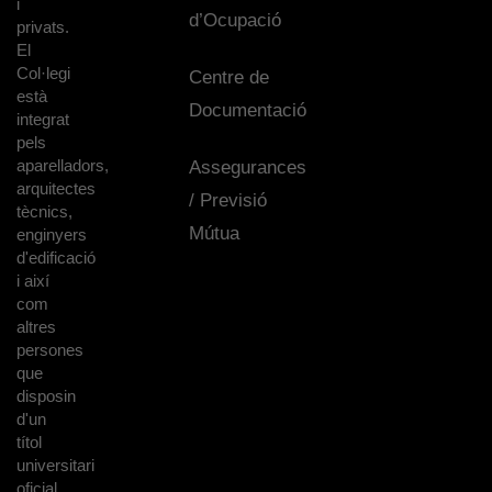
i
d’Ocupació
privats.
El
Col·legi
Centre de
està
Documentació
integrat
pels
aparelladors,
Assegurances
arquitectes
/ Previsió
tècnics,
Mútua
enginyers
d'edificació
i així
com
altres
persones
que
disposin
d'un
títol
universitari
oficial