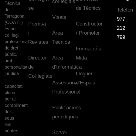
col·legials
Tècnica
se
de Tècnics
de
Telèfon
Tarragona
Visats
977
(COATT)
Premsa
Constructor
212
és un
i
Àrea
/ Promotor
col·legi
799
professional
Revistes
Tècnica
de dret
Formació a
públic,
Directori
Àrea
Mida
amb
de
d’Informàtica
personalitat
jurídica
Lloguer
Col·legiats
i
Assessoria
d’Espais
capacitat
Professional
plena
per al
compliment
Publicacions
dels
periòdiques
seus
fins
públics
Servei