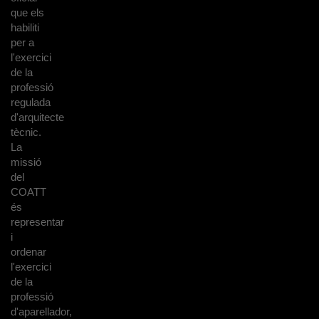
que els
habiliti
per a
l'exercici
de la
professió
regulada
d'arquitecte
tècnic.
La
missió
del
COATT
és
representar
i
ordenar
l'exercici
de la
professió
d'aparellador,