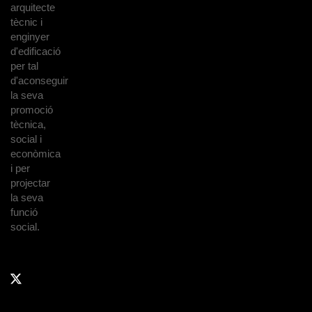
arquitecte
tècnic i
enginyer
d'edificació
per tal
d'aconseguir
la seva
promoció
tècnica,
social i
econòmica
i per
projectar
la seva
funció
social.