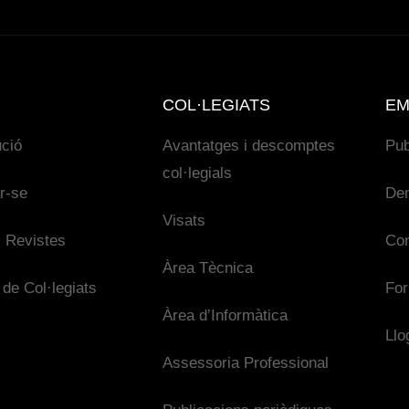
COL·LEGIATS
EM
ució
Avantatges i descomptes
Pub
col·legials
ar-se
De
Visats
 Revistes
Con
Àrea Tècnica
 de Col·legiats
For
Àrea d’Informàtica
Llo
Assessoria Professional