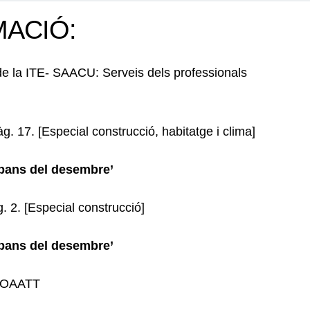
MACIÓ:
ó de la ITE- SAACU: Serveis dels professionals
 17. [Especial construcció, habitatge i clima]
abans del desembre’
 2. [Especial construcció]
abans del desembre’
 COAATT