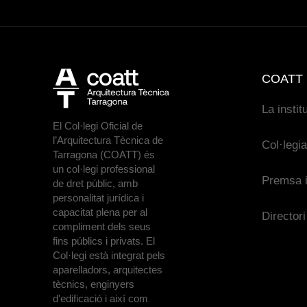
COATT
La instit
El Col·legi Oficial de
l’Arquitectura Tècnica de
Col·legi
Tarragona (COATT) és
un col·legi professional
Premsa i
de dret públic, amb
personalitat jurídica i
capacitat plena per al
Directori
compliment dels seus
fins públics i privats. El
Col·legi està integrat pels
aparelladors, arquitectes
tècnics, enginyers
d'edificació i així com