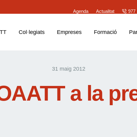
Agenda
Actualitat
977 
ATT
Col·legiats
Empreses
Formació
Par
31 maig 2012
OAATT a la p