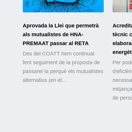
Aprovada la Llei que permetrà
Acredit
als mutualistes de HNA-
tècnic 
PREMAAT passar al RETA
elaborar
energèt
Des del COATT hem continuat
fent seguiment de la proposta de
Per pode
passarel·la perquè els mutualistes
d'eficiè
alternatius (en el...
necessar
mitjança
de perso