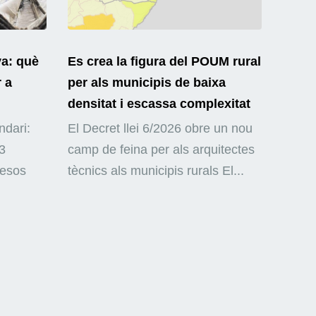
ya: què
Es crea la figura del POUM rural
r a
per als municipis de baixa
densitat i escassa complexitat
ndari:
El Decret llei 6/2026 obre un nou
3
camp de feina per als arquitectes
mesos
tècnics als municipis rurals El...