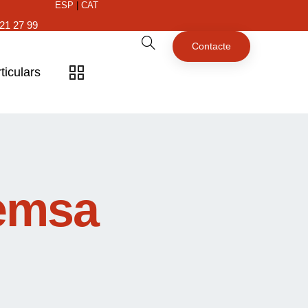
ESP
|
CAT
21 27 99
Contacte
ticulars
remsa