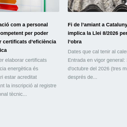
ació com a personal
Fi de l’amiant a Catalun
competent per poder
implica la Llei 8/2026 pe
 certificats d’eficiència
l’obra
ica
Dates que cal tenir al cale
r elaborar certificats
Entrada en vigor general: 
ncia energètica és
d'octubre del 2026 (tres 
i estar acreditat
després de...
nt la inscripció al registre
nal tècnic...