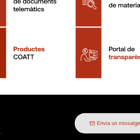
Envia un missatge
.