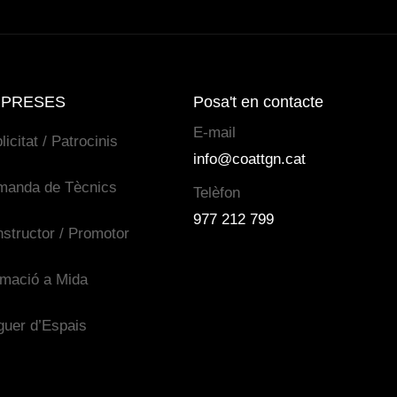
PRESES
Posa't en contacte
E-mail
licitat / Patrocinis
info@coattgn.cat
manda de Tècnics
Telèfon
977 212 799
structor / Promotor
mació a Mida
guer d’Espais