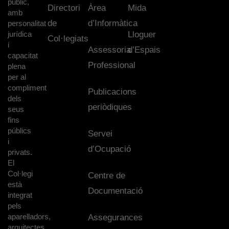
públic,
Directori
Àrea
Mida
amb
de
d’Informàtica
personalitat
jurídica
Lloguer
Col·legiats
i
Assessoria
d’Espais
capacitat
Professional
plena
per al
compliment
Publicacions
dels
periòdiques
seus
fins
públics
Servei
i
d’Ocupació
privats.
El
Col·legi
Centre de
està
Documentació
integrat
pels
aparelladors,
Assegurances
arquitectes