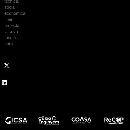
tècnica,
social i
econòmica
i per
projectar
la seva
funció
social.