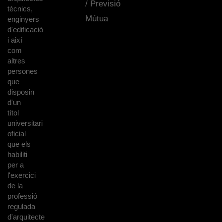
/ Previsió
tècnics,
Mútua
enginyers
d'edificació
i així
com
altres
persones
que
disposin
d'un
títol
universitari
oficial
que els
habiliti
per a
l'exercici
de la
professió
regulada
d'arquitecte