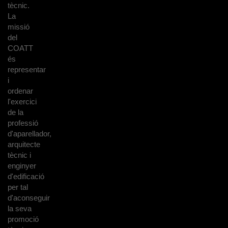
tècnic.
La
missió
del
COATT
és
representar
i
ordenar
l'exercici
de la
professió
d'aparellador,
arquitecte
tècnic i
enginyer
d'edificació
per tal
d'aconseguir
la seva
promoció