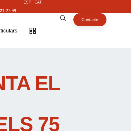
ESP
|
CAT
21 27 99
Contacte
ticulars
NTA EL
LS 75