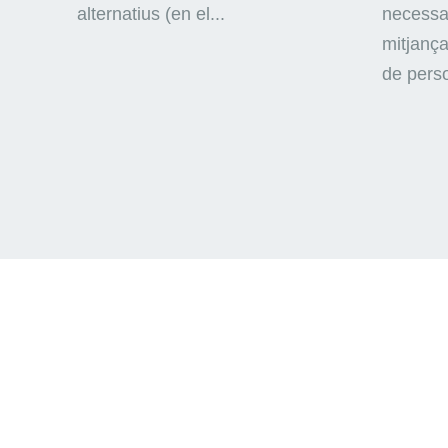
alternatius (en el...
necessar
mitjança
de perso