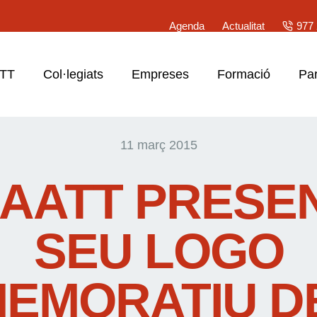
Agenda
Actualitat
977 
ATT
Col·legiats
Empreses
Formació
Par
11 març 2015
AATT PRESE
SEU LOGO
EMORATIU DE