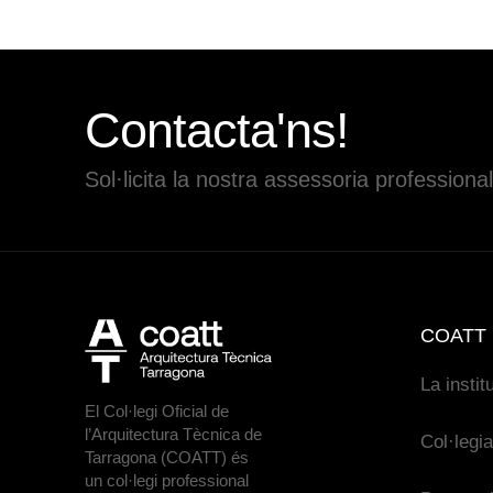
Contacta'ns!
Sol·licita la nostra assessoria professional
COATT
La instit
El Col·legi Oficial de
l’Arquitectura Tècnica de
Col·legi
Tarragona (COATT) és
un col·legi professional