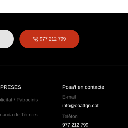
977 212 799
PRESES
Posa't en contacte
E-mail
licitat / Patrocinis
info@coattgn.cat
manda de Tècnics
Telèfon
977 212 799