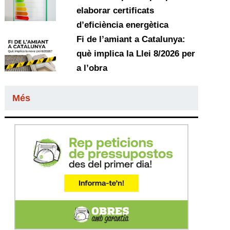
elaborar certificats
d’eficiència energètica
Fi de l’amiant a Catalunya:
què implica la Llei 8/2026 per
a l’obra
Més