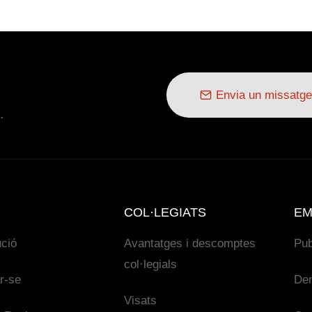
Envia un missatge
.
COL·LEGIATS
EM
ució
Avantatges i descomptes
Pub
col·legials
ar-se
De
Visats