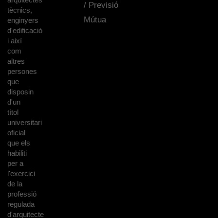
/ Previsió
tècnics,
Mútua
enginyers
d'edificació
i així
com
altres
persones
que
disposin
d'un
títol
universitari
oficial
que els
habiliti
per a
l'exercici
de la
professió
regulada
d'arquitecte