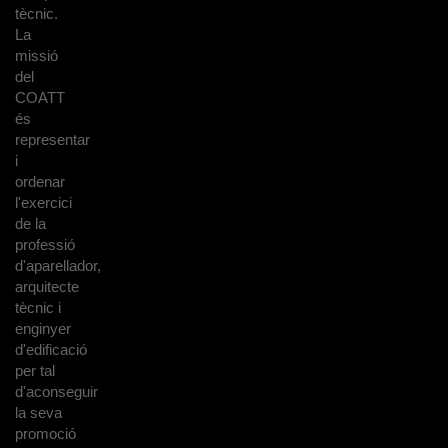
tècnic.
La
missió
del
COATT
és
representar
i
ordenar
l'exercici
de la
professió
d'aparellador,
arquitecte
tècnic i
enginyer
d'edificació
per tal
d'aconseguir
la seva
promoció