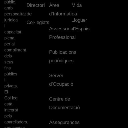
públic,
Directori
Àrea
Mida
amb
de
d’Informàtica
personalitat
jurídica
Lloguer
Col·legiats
i
Assessoria
d’Espais
capacitat
Professional
plena
per al
compliment
Publicacions
dels
periòdiques
seus
fins
públics
Servei
i
d’Ocupació
privats.
El
Col·legi
Centre de
està
Documentació
integrat
pels
aparelladors,
Assegurances
arquitectes