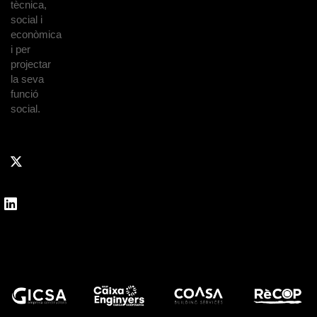
tècnica,
social i
econòmica
i per
projectar
la seva
funció
social.