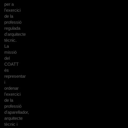
per a
l'exercici
de la
professió
regulada
d'arquitecte
tècnic.
La
missió
del
COATT
és
representar
i
ordenar
l'exercici
de la
professió
d'aparellador,
arquitecte
tècnic i