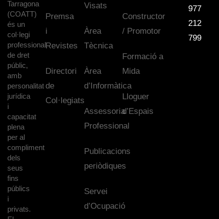
Tarragona
Visats
977
(COATT)
Premsa
Constructor
212
és un
i
Àrea
/ Promotor
col·legi
799
professional
Revistes
Tècnica
de dret
Formació a
públic,
Directori
Àrea
Mida
amb
de
d’Informàtica
personalitat
jurídica
Lloguer
Col·legiats
i
Assessoria
d’Espais
capacitat
Professional
plena
per al
compliment
Publicacions
dels
periòdiques
seus
fins
públics
Servei
i
d’Ocupació
privats.