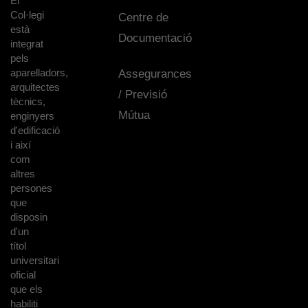
El
Col·legi
Centre de
està
Documentació
integrat
pels
aparelladors,
Assegurances
arquitectes
/ Previsió
tècnics,
Mútua
enginyers
d'edificació
i així
com
altres
persones
que
disposin
d'un
títol
universitari
oficial
que els
habiliti