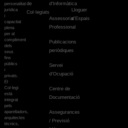
de
d’Informàtica
personalitat
jurídica
Lloguer
Col·legiats
i
Assessoria
d’Espais
capacitat
Professional
plena
per al
compliment
Publicacions
dels
periòdiques
seus
fins
públics
Servei
i
d’Ocupació
privats.
El
Col·legi
Centre de
està
Documentació
integrat
pels
aparelladors,
Assegurances
arquitectes
/ Previsió
tècnics,