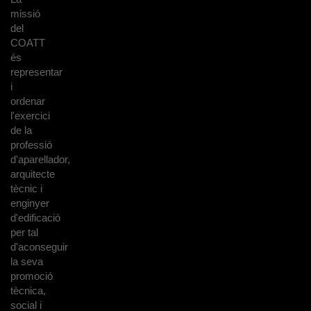
missió
del
COATT
és
representar
i
ordenar
l'exercici
de la
professió
d'aparellador,
arquitecte
tècnic i
enginyer
d'edificació
per tal
d'aconseguir
la seva
promoció
tècnica,
social i