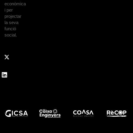
econòmica
i per
projectar
la seva
funció
social.