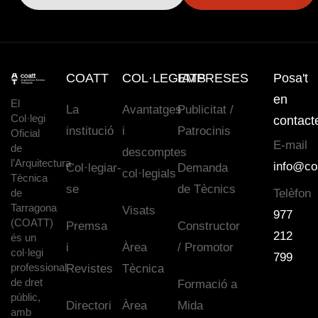
COATT
COL·LEGIATS
EMPRESES
Posa't
en
El
La
Avantatges
Publicitat /
Col·legi
contact
institució
i
Patrocinis
Oficial
E-mail
de
descomptes
l’Arquitectura
info@co
Col·legiar-
Demanda
col·legials
Tècnica
se
de Tècnics
de
Telèfon
Tarragona
Visats
977
(COATT)
Premsa
Constructor
212
és un
i
Àrea
/ Promotor
col·legi
799
professional
Revistes
Tècnica
de dret
Formació a
públic,
Directori
Àrea
Mida
amb