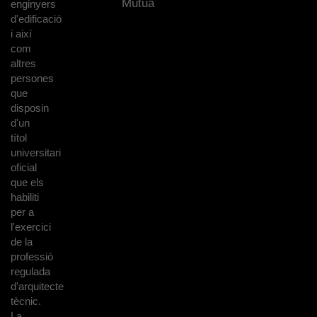
Mútua
enginyers
d'edificació
i així
com
altres
persones
que
disposin
d'un
títol
universitari
oficial
que els
habiliti
per a
l'exercici
de la
professió
regulada
d'arquitecte
tècnic.
La