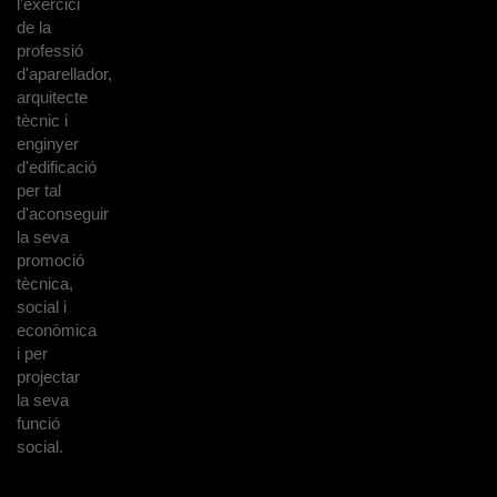
l'exercici
de la
professió
d'aparellador,
arquitecte
tècnic i
enginyer
d'edificació
per tal
d'aconseguir
la seva
promoció
tècnica,
social i
econòmica
i per
projectar
la seva
funció
social.