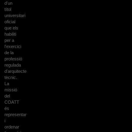
d'un
títol
universitari
oficial
que els
habiliti
per a
l'exercici
de la
professió
regulada
d'arquitecte
tècnic.
La
missió
del
COATT
és
representar
i
ordenar