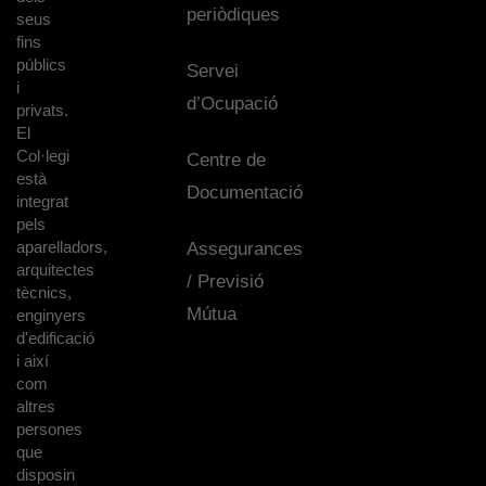
periòdiques
seus
fins
públics
Servei
i
d’Ocupació
privats.
El
Col·legi
Centre de
està
Documentació
integrat
pels
aparelladors,
Assegurances
arquitectes
/ Previsió
tècnics,
Mútua
enginyers
d'edificació
i així
com
altres
persones
que
disposin