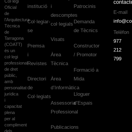
Col·legi
contact
institució
i
Patrocinis
Oficial
E-mail
de
descomptes
l’Arquitectura
info@co
Col·legiar-
Demanda
col·legials
Tècnica
se
de Tècnics
de
Telèfon
Tarragona
Visats
977
(COATT)
Premsa
Constructor
212
és un
i
Àrea
/ Promotor
col·legi
799
professional
Revistes
Tècnica
de dret
Formació a
públic,
Directori
Àrea
Mida
amb
de
d’Informàtica
personalitat
jurídica
Lloguer
Col·legiats
i
Assessoria
d’Espais
capacitat
Professional
plena
per al
compliment
Publicacions
dels