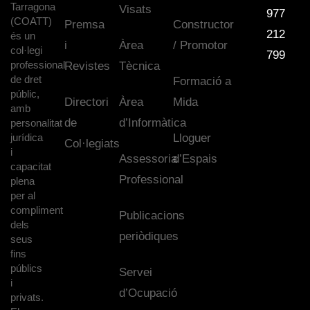
Tarragona
Visats
977
(COATT)
Premsa
Constructor
212
és un
i
Àrea
/ Promotor
col·legi
799
professional
Revistes
Tècnica
de dret
Formació a
públic,
Directori
Àrea
Mida
amb
de
d’Informàtica
personalitat
jurídica
Lloguer
Col·legiats
i
Assessoria
d’Espais
capacitat
Professional
plena
per al
compliment
Publicacions
dels
periòdiques
seus
fins
públics
Servei
i
d’Ocupació
privats.