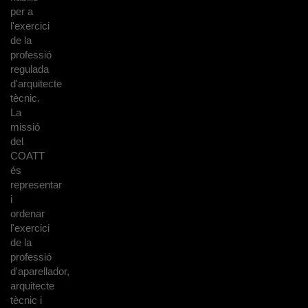
per a
l'exercici
de la
professió
regulada
d'arquitecte
tècnic.
La
missió
del
COATT
és
representar
i
ordenar
l'exercici
de la
professió
d'aparellador,
arquitecte
tècnic i