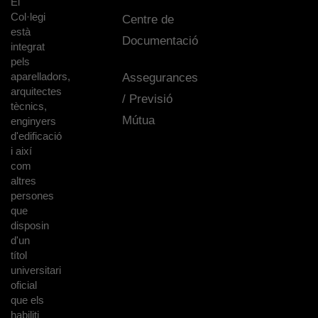
El
Col·legi
Centre de
està
Documentació
integrat
pels
aparelladors,
Assegurances
arquitectes
/ Previsió
tècnics,
Mútua
enginyers
d'edificació
i així
com
altres
persones
que
disposin
d'un
títol
universitari
oficial
que els
habiliti