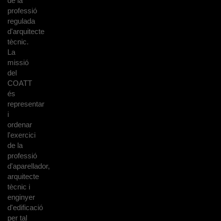
de la
professió
regulada
d'arquitecte
tècnic.
La
missió
del
COATT
és
representar
i
ordenar
l'exercici
de la
professió
d'aparellador,
arquitecte
tècnic i
enginyer
d'edificació
per tal