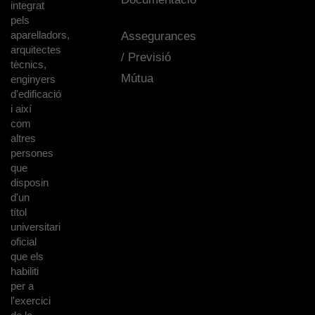
integrat
pels
aparelladors,
Assegurances
arquitectes
/ Previsió
tècnics,
Mútua
enginyers
d'edificació
i així
com
altres
persones
que
disposin
d'un
títol
universitari
oficial
que els
habiliti
per a
l'exercici