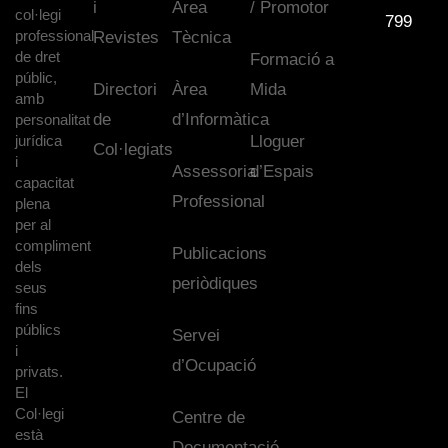
i
Àrea
/ Promotor
col·legi
799
professional
Revistes
Tècnica
de dret
Formació a
públic,
Directori
Àrea
Mida
amb
de
d’Informàtica
personalitat
jurídica
Lloguer
Col·legiats
i
Assessoria
d’Espais
capacitat
Professional
plena
per al
compliment
Publicacions
dels
periòdiques
seus
fins
públics
Servei
i
d’Ocupació
privats.
El
Col·legi
Centre de
està
Documentació