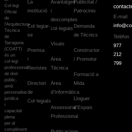
La
Avantatges
Publicitat /
Col·legi
contact
institució
i
Patrocinis
Oficial
E-mail
de
descomptes
l’Arquitectura
info@co
Col·legiar-
Demanda
col·legials
Tècnica
se
de Tècnics
de
Telèfon
Tarragona
Visats
977
(COATT)
Premsa
Constructor
212
és un
i
Àrea
/ Promotor
col·legi
799
professional
Revistes
Tècnica
de dret
Formació a
públic,
Directori
Àrea
Mida
amb
de
d’Informàtica
personalitat
jurídica
Lloguer
Col·legiats
i
Assessoria
d’Espais
capacitat
Professional
plena
per al
compliment
Publicacions