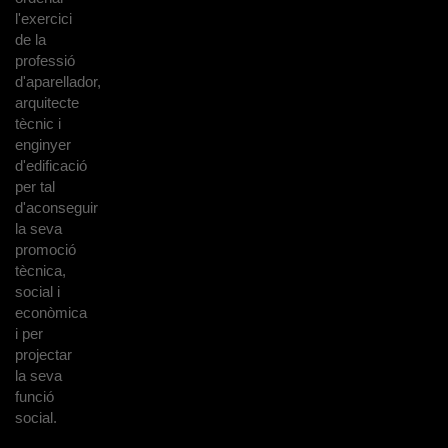
l'exercici
de la
professió
d'aparellador,
arquitecte
tècnic i
enginyer
d'edificació
per tal
d'aconseguir
la seva
promoció
tècnica,
social i
econòmica
i per
projectar
la seva
funció
social.