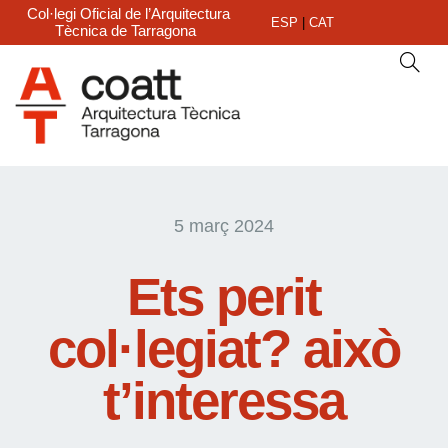
Col·legi Oficial de l’Arquitectura
ESP
|
CAT
Tècnica de Tarragona
5 març 2024
Ets perit
col·legiat? això
t’interessa