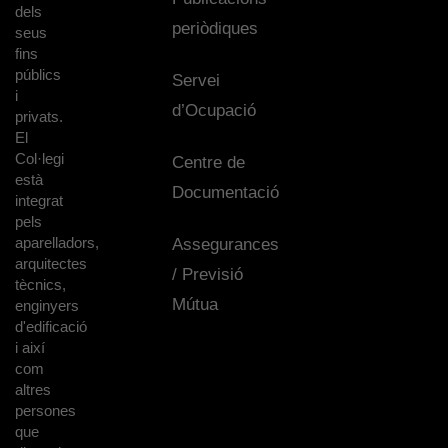
dels
periòdiques
seus
fins
públics
Servei
i
d’Ocupació
privats.
El
Col·legi
Centre de
està
Documentació
integrat
pels
aparelladors,
Assegurances
arquitectes
/ Previsió
tècnics,
Mútua
enginyers
d'edificació
i així
com
altres
persones
que