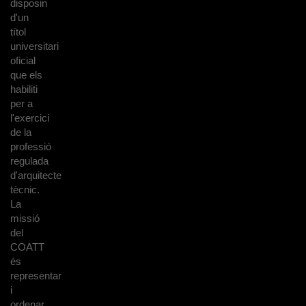
disposin
d'un
títol
universitari
oficial
que els
habiliti
per a
l'exercici
de la
professió
regulada
d'arquitecte
tècnic.
La
missió
del
COATT
és
representar
i
ordenar