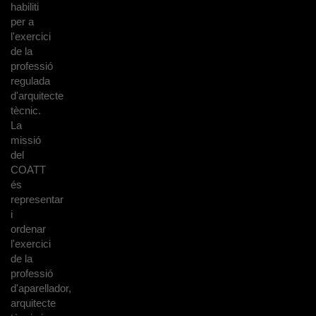
habiliti
per a
l'exercici
de la
professió
regulada
d'arquitecte
tècnic.
La
missió
del
COATT
és
representar
i
ordenar
l'exercici
de la
professió
d'aparellador,
arquitecte