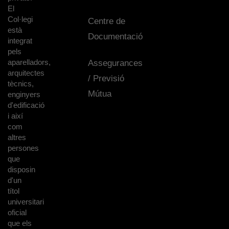
El
Col·legi
Centre de
està
Documentació
integrat
pels
aparelladors,
Assegurances
arquitectes
/ Previsió
tècnics,
Mútua
enginyers
d'edificació
i així
com
altres
persones
que
disposin
d'un
títol
universitari
oficial
que els