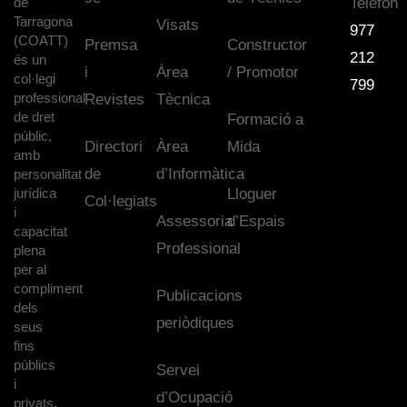
de
Telèfon
Tarragona
Visats
977
(COATT)
Premsa
Constructor
212
és un
i
Àrea
/ Promotor
col·legi
799
professional
Revistes
Tècnica
de dret
Formació a
públic,
Directori
Àrea
Mida
amb
de
d’Informàtica
personalitat
jurídica
Lloguer
Col·legiats
i
Assessoria
d’Espais
capacitat
Professional
plena
per al
compliment
Publicacions
dels
periòdiques
seus
fins
públics
Servei
i
d’Ocupació
privats.