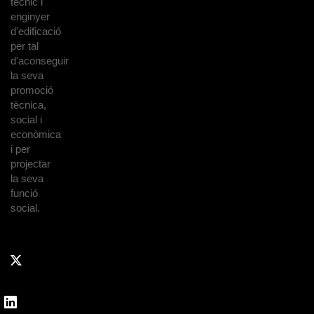
tècnic i
enginyer
d'edificació
per tal
d'aconseguir
la seva
promoció
tècnica,
social i
econòmica
i per
projectar
la seva
funció
social.