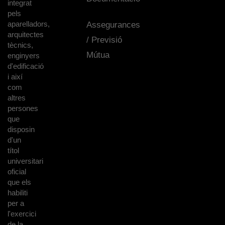
integrat
pels
aparelladors,
Assegurances
arquitectes
/ Previsió
tècnics,
Mútua
enginyers
d'edificació
i així
com
altres
persones
que
disposin
d'un
títol
universitari
oficial
que els
habiliti
per a
l'exercici
de la