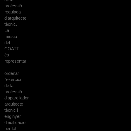
professió
regulada
d'arquitecte
tècnic.
La
missió
del
COATT
és
representar
i
ordenar
l'exercici
de la
professió
d'aparellador,
arquitecte
tècnic i
enginyer
d'edificació
per tal