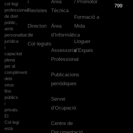
i
Àrea
/ Promotor
col·legi
799
professional
Revistes
Tècnica
de dret
Formació a
públic,
Directori
Àrea
Mida
amb
de
d’Informàtica
personalitat
jurídica
Lloguer
Col·legiats
i
Assessoria
d’Espais
capacitat
Professional
plena
per al
compliment
Publicacions
dels
periòdiques
seus
fins
públics
Servei
i
d’Ocupació
privats.
El
Col·legi
Centre de
està
Documentació