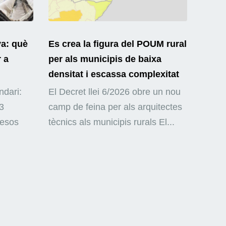
ya: què
Es crea la figura del POUM rural
r a
per als municipis de baixa
densitat i escassa complexitat
ndari:
El Decret llei 6/2026 obre un nou
3
camp de feina per als arquitectes
mesos
tècnics als municipis rurals El...