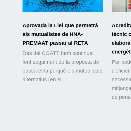
Aprovada la Llei que permetrà
Acredit
als mutualistes de HNA-
tècnic 
PREMAAT passar al RETA
elaborar
energèt
Des del COATT hem continuat
fent seguiment de la proposta de
Per pode
passarel·la perquè els mutualistes
d'eficiè
alternatius (en el...
necessar
mitjança
de perso