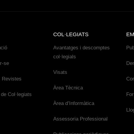
COL·LEGIATS
EM
ució
Avantatges i descomptes
Pub
col·legials
ar-se
De
Visats
 Revistes
Con
Àrea Tècnica
 de Col·legiats
For
Àrea d’Informàtica
Llo
Assessoria Professional