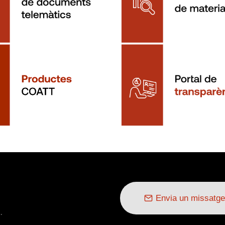
Envia un missatge
.