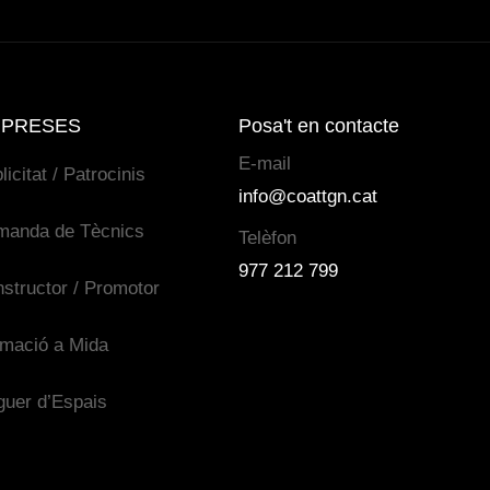
PRESES
Posa't en contacte
E-mail
licitat / Patrocinis
info@coattgn.cat
manda de Tècnics
Telèfon
977 212 799
structor / Promotor
mació a Mida
guer d’Espais