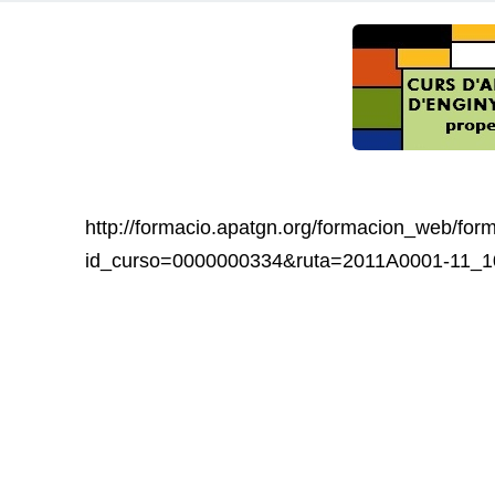
http://formacio.apatgn.org/formacion_web/for
id_curso=0000000334&ruta=2011A0001-11_1