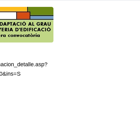
macion_detalle.asp?
0&ins=S