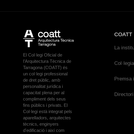
COATT
La instit
El Col·legi Oficial de
l’Arquitectura Tècnica de
Col·legi
Tarragona (COATT) és
un col·legi professional
Premsa i
de dret públic, amb
personalitat jurídica i
capacitat plena per al
Directori
compliment dels seus
fins públics i privats. El
Col·legi està integrat pels
aparelladors, arquitectes
tècnics, enginyers
d'edificació i així com