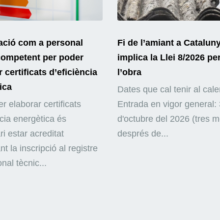
ació com a personal
Fi de l’amiant a Catalun
competent per poder
implica la Llei 8/2026 pe
 certificats d’eficiència
l’obra
ica
Dates que cal tenir al cale
r elaborar certificats
Entrada en vigor general: 
ncia energètica és
d'octubre del 2026 (tres 
i estar acreditat
després de...
nt la inscripció al registre
nal tècnic...