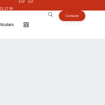
ESP
|
CAT
21 27 99
Contacte
ticulars