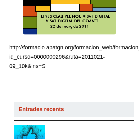
http://formacio.apatgn.org/formacion_web/formacion
id_curso=0000000296&ruta=2011021-
09_10k&ins=S
Entrades recents