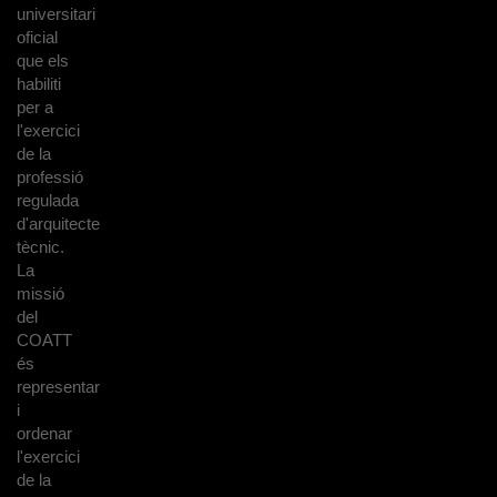
universitari
oficial
que els
habiliti
per a
l'exercici
de la
professió
regulada
d'arquitecte
tècnic.
La
missió
del
COATT
és
representar
i
ordenar
l'exercici
de la