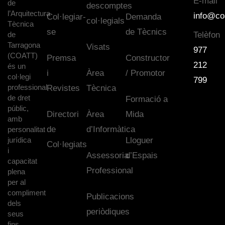
E-mail
de
descomptes
l’Arquitectura
info@co
Col·legiar-
Demanda
col·legials
Tècnica
se
de Tècnics
de
Telèfon
Tarragona
Visats
977
(COATT)
Premsa
Constructor
212
és un
i
Àrea
/ Promotor
col·legi
799
professional
Revistes
Tècnica
de dret
Formació a
públic,
Directori
Àrea
Mida
amb
de
d’Informàtica
personalitat
jurídica
Lloguer
Col·legiats
i
Assessoria
d’Espais
capacitat
Professional
plena
per al
compliment
Publicacions
dels
periòdiques
seus
fins