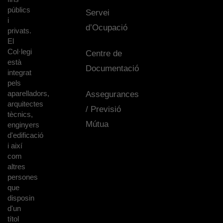
públics
Servei
i
d’Ocupació
privats.
El
Col·legi
Centre de
està
Documentació
integrat
pels
aparelladors,
Assegurances
arquitectes
/ Previsió
tècnics,
Mútua
enginyers
d'edificació
i així
com
altres
persones
que
disposin
d'un
títol