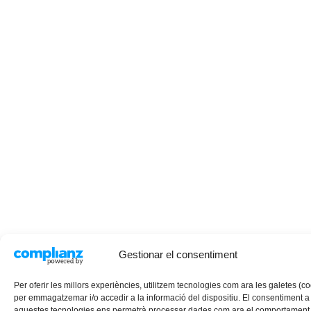
Gestionar el consentiment
Per oferir les millors experiències, utilitzem tecnologies com ara les galetes (c
per emmagatzemar i/o accedir a la informació del dispositiu. El consentiment a
aquestes tecnologies ens permetrà processar dades com ara el comportament