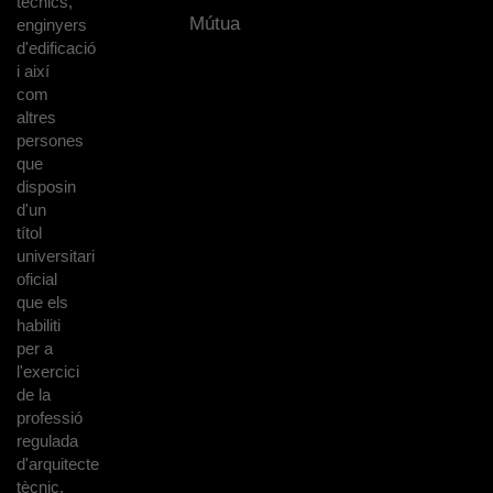
tècnics,
Mútua
enginyers
d'edificació
i així
com
altres
persones
que
disposin
d'un
títol
universitari
oficial
que els
habiliti
per a
l'exercici
de la
professió
regulada
d'arquitecte
tècnic.