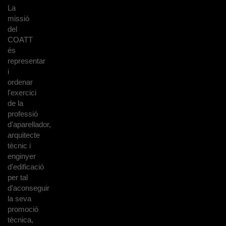
La
missió
del
COATT
és
representar
i
ordenar
l'exercici
de la
professió
d'aparellador,
arquitecte
tècnic i
enginyer
d'edificació
per tal
d'aconseguir
la seva
promoció
tècnica,