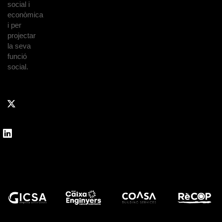
social i
econòmica
i per
projectar
la seva
funció
social.