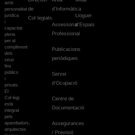
amb
de
d’Informàtica
personalitat
jurídica
Lloguer
Col·legiats
i
Assessoria
d’Espais
capacitat
Professional
plena
per al
compliment
Publicacions
dels
periòdiques
seus
fins
públics
Servei
i
d’Ocupació
privats.
El
Col·legi
Centre de
està
Documentació
integrat
pels
aparelladors,
Assegurances
arquitectes
/ Previsió