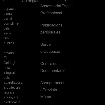
Col·legiats
i
Assessoria
d’Espais
capacitat
Professional
plena
per al
compliment
Publicacions
dels
periòdiques
seus
fins
públics
Servei
i
d’Ocupació
privats.
El
Col·legi
Centre de
està
Documentació
integrat
pels
aparelladors,
Assegurances
arquitectes
/ Previsió
tècnics,
Mútua
enginyers
d'edificació