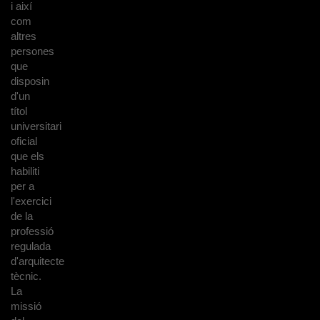
i així
com
altres
persones
que
disposin
d'un
títol
universitari
oficial
que els
habiliti
per a
l'exercici
de la
professió
regulada
d'arquitecte
tècnic.
La
missió