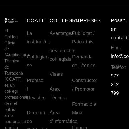
COATT
COL·LEGIATS
EMPRESES
Posa't
en
El
La
Avantatges
Publicitat /
Col·legi
contact
institució
i
Patrocinis
Oficial
E-mail
de
descomptes
l’Arquitectura
info@co
Col·legiar-
Demanda
col·legials
Tècnica
se
de Tècnics
de
Telèfon
Tarragona
Visats
977
(COATT)
Premsa
Constructor
212
és un
i
Àrea
/ Promotor
col·legi
799
professional
Revistes
Tècnica
de dret
Formació a
públic,
Directori
Àrea
Mida
amb
de
d’Informàtica
personalitat
jurídica
Lloguer