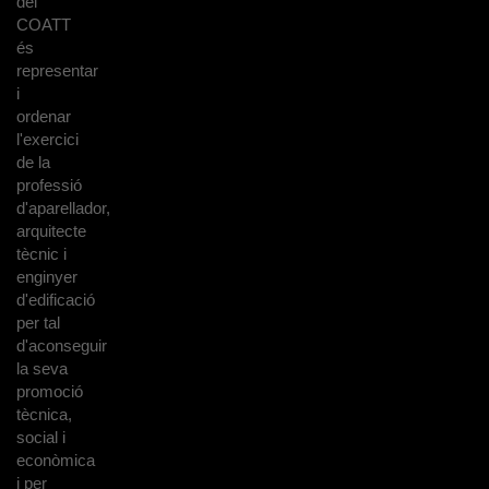
del
COATT
és
representar
i
ordenar
l'exercici
de la
professió
d'aparellador,
arquitecte
tècnic i
enginyer
d'edificació
per tal
d'aconseguir
la seva
promoció
tècnica,
social i
econòmica
i per