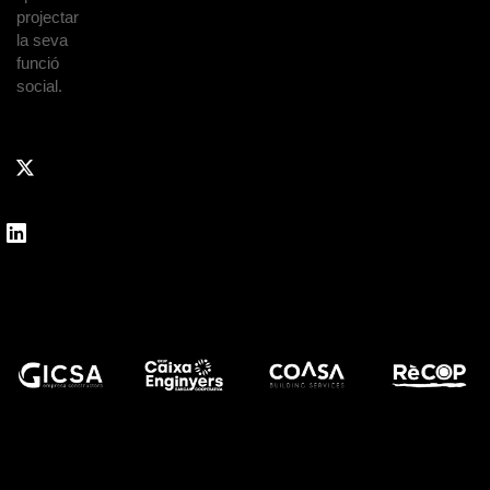
projectar
la seva
funció
social.