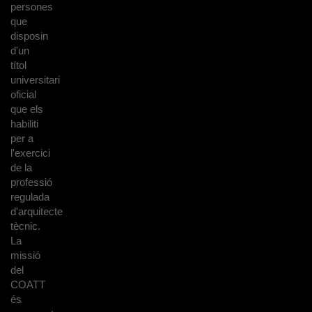
persones
que
disposin
d'un
títol
universitari
oficial
que els
habiliti
per a
l'exercici
de la
professió
regulada
d'arquitecte
tècnic.
La
missió
del
COATT
és