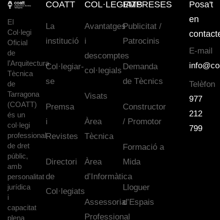
COATT
COL·LEGIATS
EMPRESES
Posa't
en
El
La
Avantatges
Publicitat /
Col·legi
contact
institució
i
Patrocinis
Oficial
E-mail
de
descomptes
l’Arquitectura
info@co
Col·legiar-
Demanda
col·legials
Tècnica
se
de Tècnics
de
Telèfon
Tarragona
Visats
977
(COATT)
Premsa
Constructor
212
és un
i
Àrea
/ Promotor
col·legi
799
professional
Revistes
Tècnica
de dret
Formació a
públic,
Directori
Àrea
Mida
amb
de
d’Informàtica
personalitat
jurídica
Lloguer
Col·legiats
i
Assessoria
d’Espais
capacitat
Professional
plena