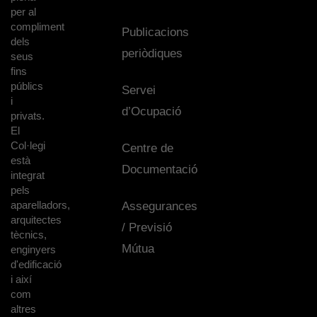
per al
compliment
Publicacions
dels
periòdiques
seus
fins
públics
Servei
i
d’Ocupació
privats.
El
Col·legi
Centre de
està
Documentació
integrat
pels
aparelladors,
Assegurances
arquitectes
/ Previsió
tècnics,
Mútua
enginyers
d'edificació
i així
com
altres