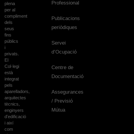
Professional
plena
per al
compliment
Publicacions
dels
periòdiques
seus
fins
públics
Servei
i
d’Ocupació
privats.
El
Col·legi
Centre de
està
Documentació
integrat
pels
aparelladors,
Assegurances
arquitectes
/ Previsió
tècnics,
Mútua
enginyers
d'edificació
i així
com