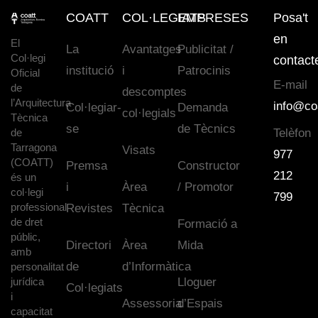
COATT
COL·LEGIATS
EMPRESES
Posa't
en
El
La
Avantatges
Publicitat /
Col·legi
contact
institució
i
Patrocinis
Oficial
E-mail
de
descomptes
l’Arquitectura
info@co
Col·legiar-
Demanda
col·legials
Tècnica
se
de Tècnics
de
Telèfon
Tarragona
Visats
977
(COATT)
Premsa
Constructor
212
és un
i
Àrea
/ Promotor
col·legi
799
professional
Revistes
Tècnica
de dret
Formació a
públic,
Directori
Àrea
Mida
amb
de
d’Informàtica
personalitat
jurídica
Lloguer
Col·legiats
i
Assessoria
d’Espais
capacitat