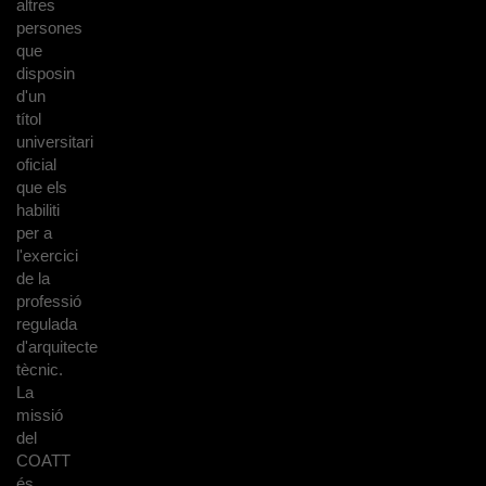
altres
persones
que
disposin
d'un
títol
universitari
oficial
que els
habiliti
per a
l'exercici
de la
professió
regulada
d'arquitecte
tècnic.
La
missió
del
COATT
és