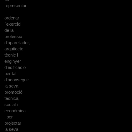
representar
i
ordenar
l'exercici
de la
professió
d'aparellador,
arquitecte
tècnic i
enginyer
d'edificació
per tal
d'aconseguir
la seva
promoció
tècnica,
social i
econòmica
i per
projectar
la seva