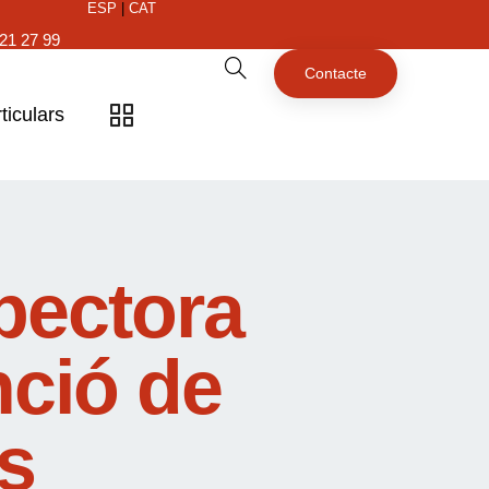
ESP
|
CAT
21 27 99
Contacte
ticulars
pectora
nció de
s