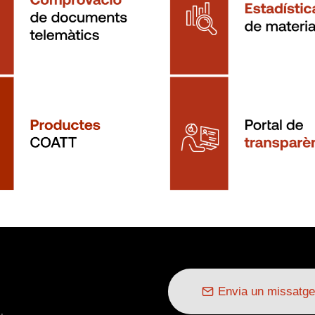
Envia un missatge
.