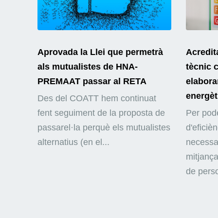
Aprovada la Llei que permetrà
Acredit
als mutualistes de HNA-
tècnic 
PREMAAT passar al RETA
elaborar
energèt
Des del COATT hem continuat
fent seguiment de la proposta de
Per pode
passarel·la perquè els mutualistes
d'eficiè
alternatius (en el...
necessar
mitjança
de perso