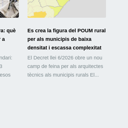
ya: què
Es crea la figura del POUM rural
r a
per als municipis de baixa
densitat i escassa complexitat
ndari:
El Decret llei 6/2026 obre un nou
3
camp de feina per als arquitectes
mesos
tècnics als municipis rurals El...