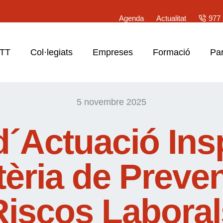
Agenda
Actualitat
977 
ATT
Col·legiats
Empreses
Formació
Par
5 novembre 2025
d´Actuació Ins
èria de Preve
Riscos Laboral