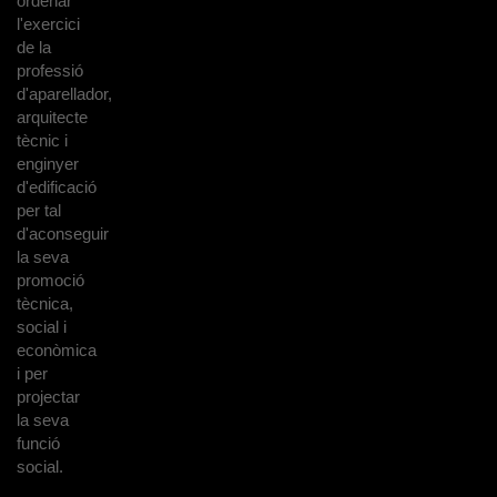
ordenar
l'exercici
de la
professió
d'aparellador,
arquitecte
tècnic i
enginyer
d'edificació
per tal
d'aconseguir
la seva
promoció
tècnica,
social i
econòmica
i per
projectar
la seva
funció
social.