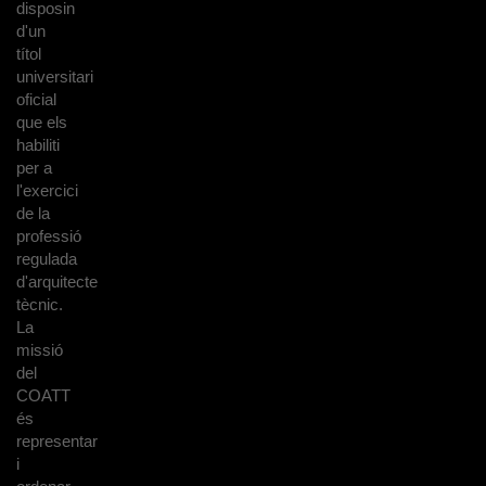
disposin
d'un
títol
universitari
oficial
que els
habiliti
per a
l'exercici
de la
professió
regulada
d'arquitecte
tècnic.
La
missió
del
COATT
és
representar
i