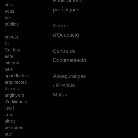
Publicacions
dels
periòdiques
seus
fins
públics
Servei
i
d’Ocupació
privats.
El
Col·legi
Centre de
està
Documentació
integrat
pels
aparelladors,
Assegurances
arquitectes
/ Previsió
tècnics,
Mútua
enginyers
d'edificació
i així
com
altres
persones
que