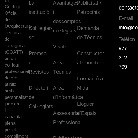
El
La
Avantatges
Publicitat /
Col·legi
contact
institució
i
Patrocinis
Oficial
E-mail
de
descomptes
l’Arquitectura
info@co
Col·legiar-
Demanda
col·legials
Tècnica
se
de Tècnics
de
Telèfon
Tarragona
Visats
977
(COATT)
Premsa
Constructor
212
és un
i
Àrea
/ Promotor
col·legi
799
professional
Revistes
Tècnica
de dret
Formació a
públic,
Directori
Àrea
Mida
amb
de
d’Informàtica
personalitat
jurídica
Lloguer
Col·legiats
i
Assessoria
d’Espais
capacitat
Professional
plena
per al
compliment