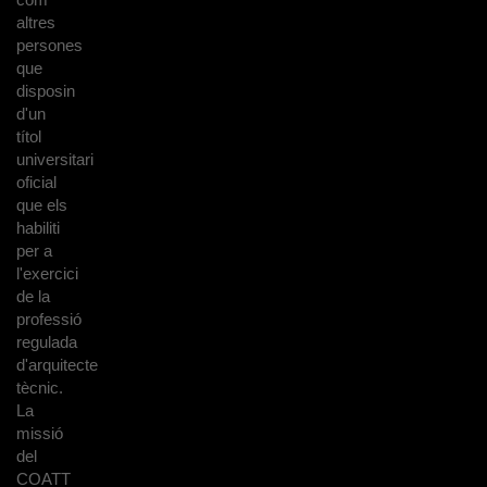
altres
persones
que
disposin
d'un
títol
universitari
oficial
que els
habiliti
per a
l'exercici
de la
professió
regulada
d'arquitecte
tècnic.
La
missió
del
COATT