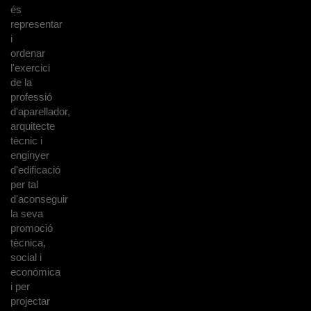
és
representar
i
ordenar
l'exercici
de la
professió
d'aparellador,
arquitecte
tècnic i
enginyer
d'edificació
per tal
d'aconseguir
la seva
promoció
tècnica,
social i
econòmica
i per
projectar