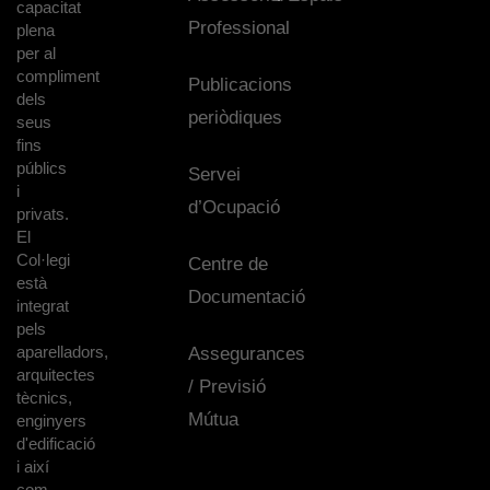
capacitat
Professional
plena
per al
compliment
Publicacions
dels
periòdiques
seus
fins
públics
Servei
i
d’Ocupació
privats.
El
Col·legi
Centre de
està
Documentació
integrat
pels
aparelladors,
Assegurances
arquitectes
/ Previsió
tècnics,
Mútua
enginyers
d'edificació
i així
com