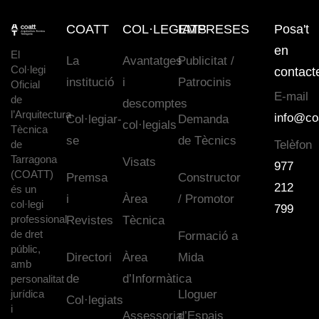
COATT
COL·LEGIATS
EMPRESES
Posa't
en
El
La
Avantatges
Publicitat /
Col·legi
contact
institució
i
Patrocinis
Oficial
E-mail
de
descomptes
l’Arquitectura
info@co
Col·legiar-
Demanda
col·legials
Tècnica
se
de Tècnics
de
Telèfon
Tarragona
Visats
977
(COATT)
Premsa
Constructor
212
és un
i
Àrea
/ Promotor
col·legi
799
professional
Revistes
Tècnica
de dret
Formació a
públic,
Directori
Àrea
Mida
amb
de
d’Informàtica
personalitat
jurídica
Lloguer
Col·legiats
i
Assessoria
d’Espais