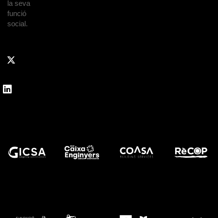
la seva
funció
social.