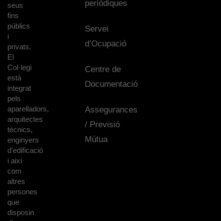
periòdiques
seus
fins
públics
Servei
i
d’Ocupació
privats.
El
Col·legi
Centre de
està
Documentació
integrat
pels
aparelladors,
Assegurances
arquitectes
/ Previsió
tècnics,
Mútua
enginyers
d'edificació
i així
com
altres
persones
que
disposin