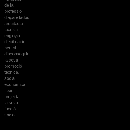
de la
professió
d'aparellador,
arquitecte
tècnic i
enginyer
d'edificació
per tal
d'aconseguir
la seva
promoció
tècnica,
social i
econòmica
i per
projectar
la seva
funció
social.