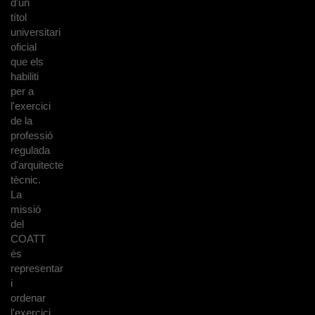
d'un
títol
universitari
oficial
que els
habiliti
per a
l'exercici
de la
professió
regulada
d'arquitecte
tècnic.
La
missió
del
COATT
és
representar
i
ordenar
l'exercici