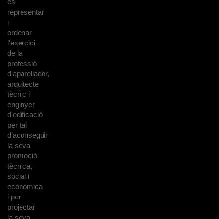
és
representar
i
ordenar
l'exercici
de la
professió
d'aparellador,
arquitecte
tècnic i
enginyer
d'edificació
per tal
d'aconseguir
la seva
promoció
tècnica,
social i
econòmica
i per
projectar
la seva