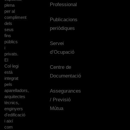
Professional
plena
per al
compliment
Publicacions
dels
periòdiques
seus
fins
públics
Servei
i
d’Ocupació
privats.
El
Col·legi
Centre de
està
Documentació
integrat
pels
aparelladors,
Assegurances
arquitectes
/ Previsió
tècnics,
Mútua
enginyers
d'edificació
i així
com