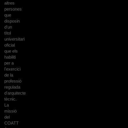
altres
persones
que
disposin
d'un
títol
universitari
oficial
que els
habiliti
per a
l'exercici
de la
professió
regulada
d'arquitecte
tècnic.
La
missió
del
COATT