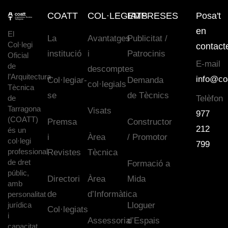
COATT
COL·LEGIATS
EMPRESES
Posa't
en
El
La
Avantatges
Publicitat /
Col·legi
contact
institució
i
Patrocinis
Oficial
E-mail
de
descomptes
l’Arquitectura
info@co
Col·legiar-
Demanda
col·legials
Tècnica
se
de Tècnics
de
Telèfon
Tarragona
Visats
977
(COATT)
Premsa
Constructor
212
és un
i
Àrea
/ Promotor
col·legi
799
professional
Revistes
Tècnica
de dret
Formació a
públic,
Directori
Àrea
Mida
amb
de
d’Informàtica
personalitat
jurídica
Lloguer
Col·legiats
i
Assessoria
d’Espais
capacitat