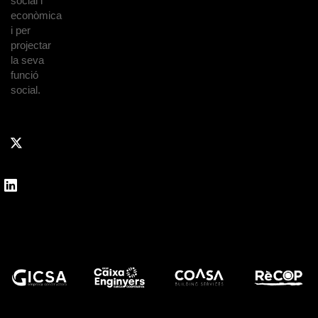
social i
econòmica
i per
projectar
la seva
funció
social.