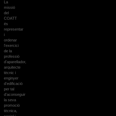
La
missió
del
COATT
és
representar
i
ordenar
l'exercici
de la
professió
d'aparellador,
arquitecte
tècnic i
enginyer
d'edificació
per tal
d'aconseguir
la seva
promoció
tècnica,