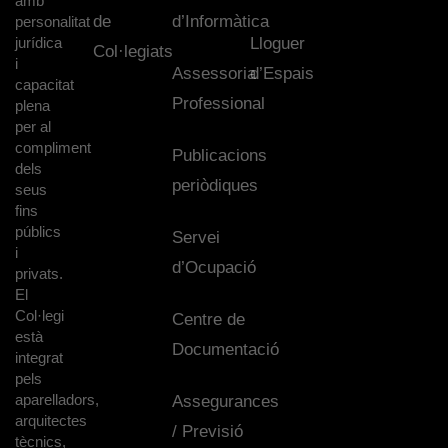
amb
de
d’Informàtica
personalitat
jurídica
Lloguer
Col·legiats
i
Assessoria
d’Espais
capacitat
Professional
plena
per al
compliment
Publicacions
dels
periòdiques
seus
fins
públics
Servei
i
d’Ocupació
privats.
El
Col·legi
Centre de
està
Documentació
integrat
pels
aparelladors,
Assegurances
arquitectes
/ Previsió
tècnics,