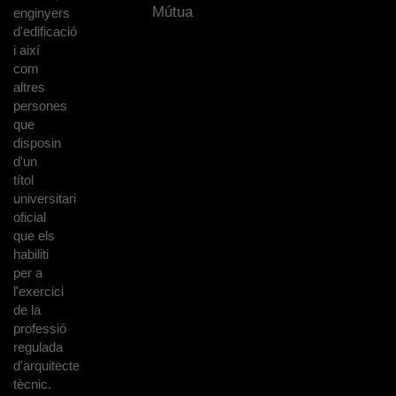
Mútua
enginyers
d'edificació
i així
com
altres
persones
que
disposin
d'un
títol
universitari
oficial
que els
habiliti
per a
l'exercici
de la
professió
regulada
d'arquitecte
tècnic.