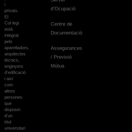
i
d’Ocupació
privats.
El
Col·legi
Centre de
està
Documentació
integrat
pels
aparelladors,
Assegurances
arquitectes
/ Previsió
tècnics,
Mútua
enginyers
d'edificació
i així
com
altres
persones
que
disposin
d'un
títol
universitari