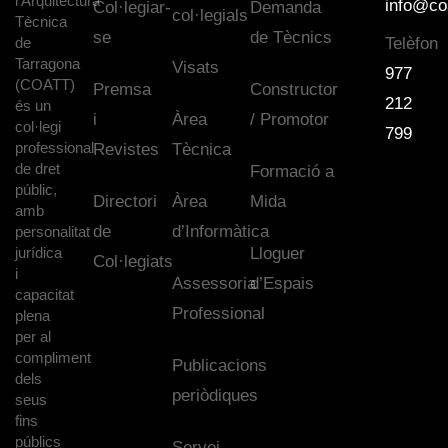
l’Arquitectura
info@co
Col·legiar-
Demanda
col·legials
Tècnica
se
de Tècnics
de
Telèfon
Tarragona
Visats
977
(COATT)
Premsa
Constructor
212
és un
i
Àrea
/ Promotor
col·legi
799
professional
Revistes
Tècnica
de dret
Formació a
públic,
Directori
Àrea
Mida
amb
de
d’Informàtica
personalitat
jurídica
Lloguer
Col·legiats
i
Assessoria
d’Espais
capacitat
Professional
plena
per al
compliment
Publicacions
dels
periòdiques
seus
fins
públics
Servei