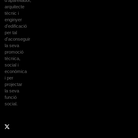
d'aparellador,
arquitecte
tècnic i
enginyer
d'edificació
per tal
d'aconseguir
la seva
promoció
tècnica,
social i
econòmica
i per
projectar
la seva
funció
social.