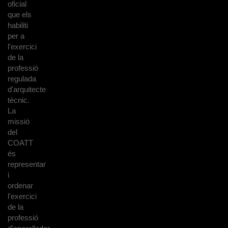
oficial
que els
habiliti
per a
l'exercici
de la
professió
regulada
d'arquitecte
tècnic.
La
missió
del
COATT
és
representar
i
ordenar
l'exercici
de la
professió