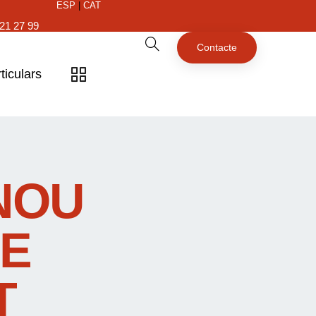
ESP
|
CAT
21 27 99
Contacte
ticulars
 NOU
E
T