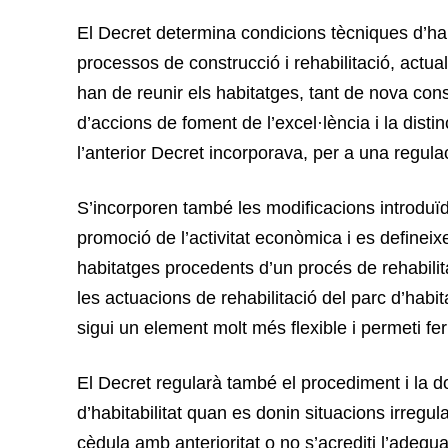
El Decret determina condicions tècniques d’hab
processos de construcció i rehabilitació, actua
han de reunir els habitatges, tant de nova con
d’accions de foment de l’excel·lència i la distin
l’anterior Decret incorporava, per a una regulac
S’incorporen també les modificacions introduï
promoció de l’activitat econòmica i es defineix
habitatges procedents d’un procés de rehabilit
les actuacions de rehabilitació del parc d’habi
sigui un element molt més flexible i permeti fer
El Decret regularà també el procediment i la 
d’habitabilitat quan es donin situacions irreg
cèdula amb anterioritat o no s’acrediti l’adequac