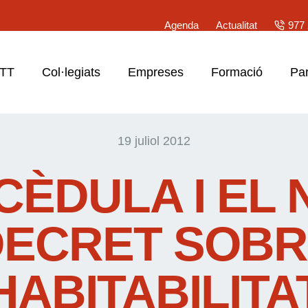
Agenda
Actualitat
977 
ATT
Col·legiats
Empreses
Formació
Par
19 juliol 2012
CÈDULA I EL
DECRET SOBR
HABITABILITA