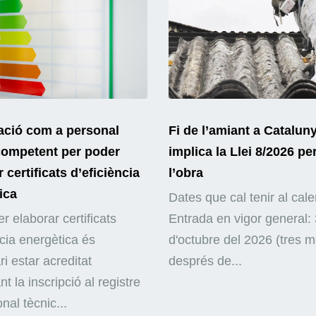
ació com a personal
Fi de l’amiant a Catalun
competent per poder
implica la Llei 8/2026 pe
 certificats d’eficiència
l’obra
ica
Dates que cal tenir al cale
r elaborar certificats
Entrada en vigor general: 
ncia energètica és
d'octubre del 2026 (tres 
i estar acreditat
després de...
nt la inscripció al registre
nal tècnic...