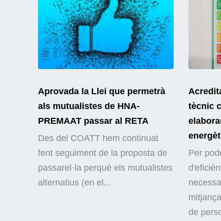
Aprovada la Llei que permetrà
Acredit
als mutualistes de HNA-
tècnic 
PREMAAT passar al RETA
elaborar
energèt
Des del COATT hem continuat
fent seguiment de la proposta de
Per pode
passarel·la perquè els mutualistes
d'eficiè
alternatius (en el...
necessar
mitjança
de perso