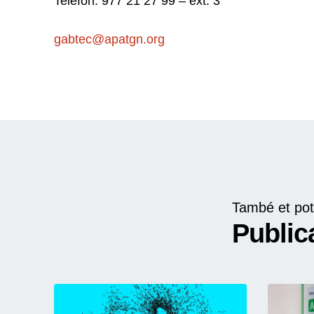
Telèfon: 977 21 27 99 – ext. 3
gabtec@apatgn.org
També et pot
Public