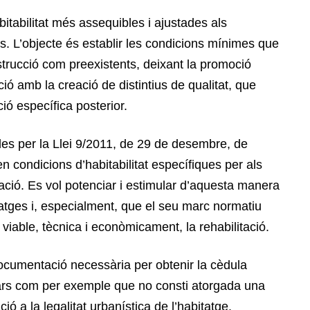
itabilitat més assequibles i ajustades als
ls. L’objecte és establir les condicions mínimes que
strucció com preexistents, deixant la promoció
ció amb la creació de distintius de qualitat, que
ió específica posterior.
des per la Llei 9/2011, de 29 de desembre, de
en condicions d’habitabilitat específiques per als
ació. Es vol potenciar i estimular d’aquesta manera
tatges i, especialment, que el seu marc normatiu
 viable, tècnica i econòmicament, la rehabilitació.
documentació necessària per obtenir la cèdula
ulars com per exemple que no consti atorgada una
ió a la legalitat urbanística de l’habitatge.