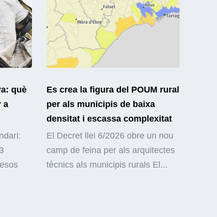
ya: què
Es crea la figura del POUM rural
r a
per als municipis de baixa
densitat i escassa complexitat
ndari:
El Decret llei 6/2026 obre un nou
3
camp de feina per als arquitectes
mesos
tècnics als municipis rurals El...