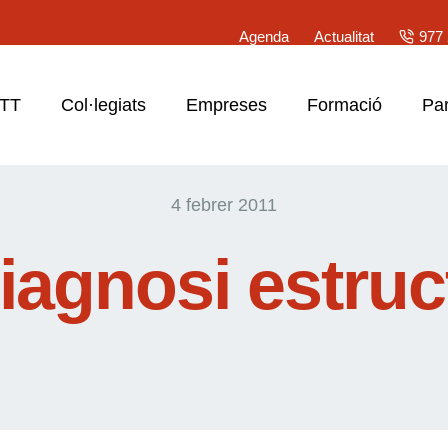
Agenda
Actualitat
977 
ATT
Col·legiats
Empreses
Formació
Par
4 febrer 2011
iagnosi estruc