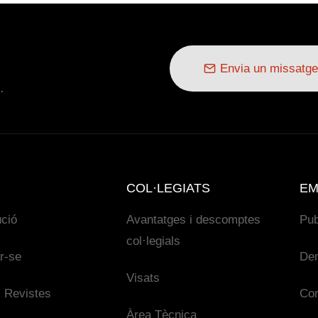
Envia un missatge
.
COL·LEGIATS
EM
ució
Avantatges i descomptes
Pub
col·legials
ar-se
De
Visats
 Revistes
Con
Àrea Tècnica