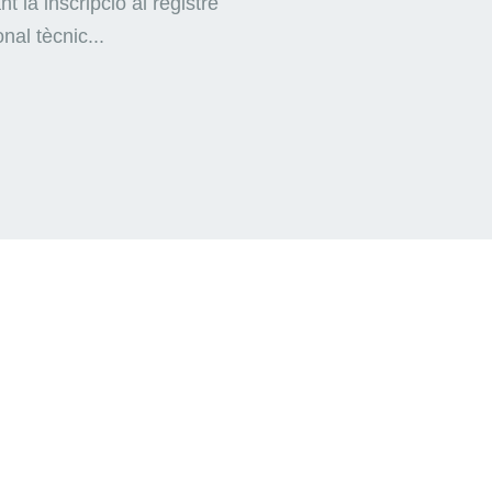
nt la inscripció al registre
nal tècnic...