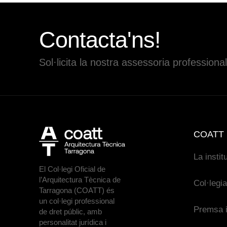
Contacta'ns!
Sol·licita la nostra assessoria professional
COATT
La instit
El Col·legi Oficial de
l’Arquitectura Tècnica de
Col·legi
Tarragona (COATT) és
un col·legi professional
Premsa i
de dret públic, amb
personalitat jurídica i