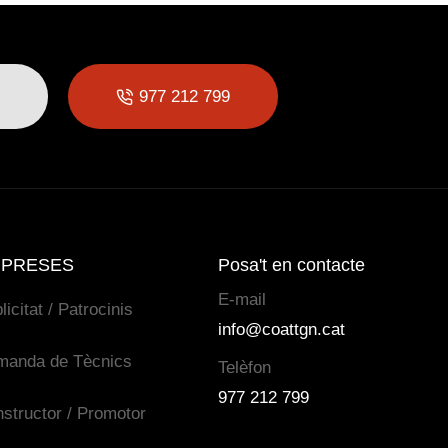
977 212 799
PRESES
Posa't en contacte
E-mail
licitat / Patrocinis
info@coattgn.cat
manda de Tècnics
Telèfon
977 212 799
structor / Promotor