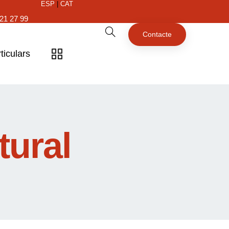
ESP
|
CAT
21 27 99
Contacte
ticulars
tural