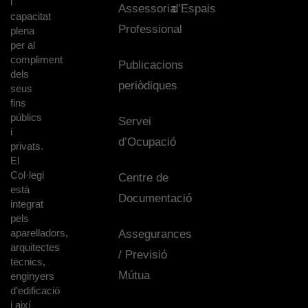
i
Assessoria
d’Espais
capacitat
Professional
plena
per al
compliment
Publicacions
dels
periòdiques
seus
fins
públics
Servei
i
d’Ocupació
privats.
El
Col·legi
Centre de
està
Documentació
integrat
pels
aparelladors,
Assegurances
arquitectes
/ Previsió
tècnics,
Mútua
enginyers
d'edificació
i així