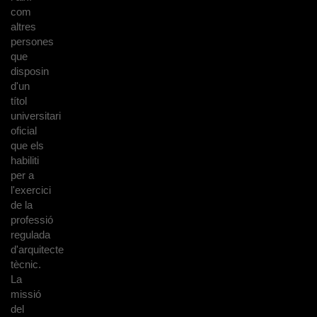
com
altres
persones
que
disposin
d'un
títol
universitari
oficial
que els
habiliti
per a
l'exercici
de la
professió
regulada
d'arquitecte
tècnic.
La
missió
del