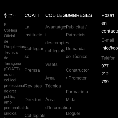
COATT
COL·LEGIATS
EMPRESES
Posa't
en
El
La
Avantatges
Publicitat /
Col·legi
contact
institució
i
Patrocinis
Oficial
E-mail
de
descomptes
l’Arquitectura
info@co
Col·legiar-
Demanda
col·legials
Tècnica
se
de Tècnics
de
Telèfon
Tarragona
Visats
977
(COATT)
Premsa
Constructor
212
és un
i
Àrea
/ Promotor
col·legi
799
professional
Revistes
Tècnica
de dret
Formació a
públic,
Directori
Àrea
Mida
amb
de
d’Informàtica
personalitat
jurídica
Lloguer
Col·legiats