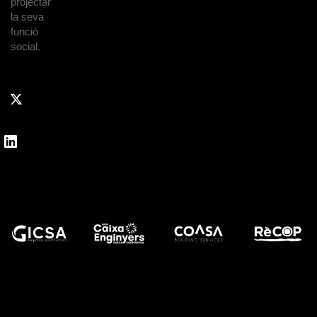
projectar
la seva
funció
social.