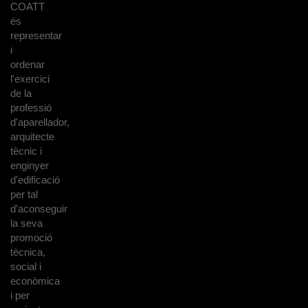
COATT
és
representar
i
ordenar
l'exercici
de la
professió
d'aparellador,
arquitecte
tècnic i
enginyer
d'edificació
per tal
d'aconseguir
la seva
promoció
tècnica,
social i
econòmica
i per