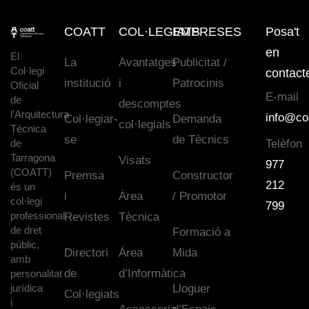
COATT
COL·LEGIATS
EMPRESES
Posa't
en
El
La
Avantatges
Publicitat /
Col·legi
contact
institució
i
Patrocinis
Oficial
E-mail
de
descomptes
l’Arquitectura
info@co
Col·legiar-
Demanda
col·legials
Tècnica
se
de Tècnics
de
Telèfon
Tarragona
Visats
977
(COATT)
Premsa
Constructor
212
és un
i
Àrea
/ Promotor
col·legi
799
professional
Revistes
Tècnica
de dret
Formació a
públic,
Directori
Àrea
Mida
amb
de
d’Informàtica
personalitat
jurídica
Lloguer
Col·legiats
i