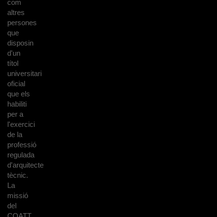
com
altres
persones
que
disposin
d'un
títol
universitari
oficial
que els
habiliti
per a
l'exercici
de la
professió
regulada
d'arquitecte
tècnic.
La
missió
del
COATT