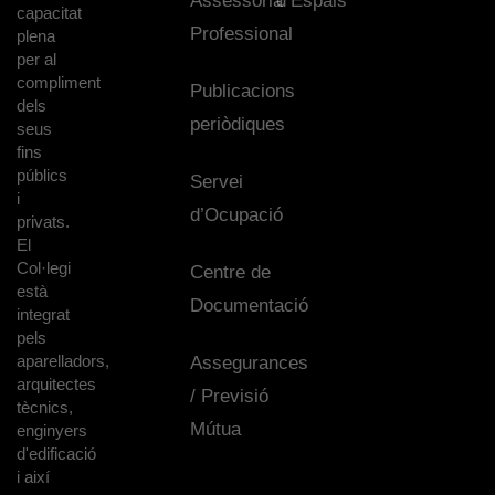
Assessoria
d’Espais
capacitat
Professional
plena
per al
compliment
Publicacions
dels
periòdiques
seus
fins
públics
Servei
i
d’Ocupació
privats.
El
Col·legi
Centre de
està
Documentació
integrat
pels
aparelladors,
Assegurances
arquitectes
/ Previsió
tècnics,
Mútua
enginyers
d'edificació
i així