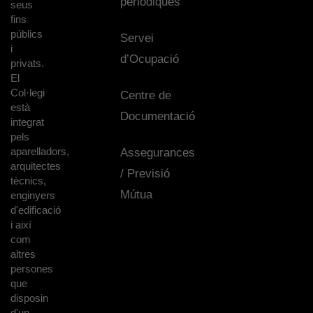
periòdiques
seus
fins
públics
Servei
i
d’Ocupació
privats.
El
Col·legi
Centre de
està
Documentació
integrat
pels
aparelladors,
Assegurances
arquitectes
/ Previsió
tècnics,
Mútua
enginyers
d'edificació
i així
com
altres
persones
que
disposin
d'un