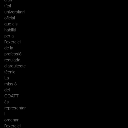
títol
universitari
oficial
que els
habiliti
per a
l'exercici
de la
professió
regulada
d'arquitecte
tècnic.
La
missió
del
COATT
és
representar
i
ordenar
l'exercici