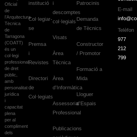
institució
i
Patrocinis
Oficial
E-mail
de
descomptes
l’Arquitectura
info@co
Col·legiar-
Demanda
col·legials
Tècnica
se
de Tècnics
de
Telèfon
Tarragona
Visats
977
(COATT)
Premsa
Constructor
212
és un
i
Àrea
/ Promotor
col·legi
799
professional
Revistes
Tècnica
de dret
Formació a
públic,
Directori
Àrea
Mida
amb
de
d’Informàtica
personalitat
jurídica
Lloguer
Col·legiats
i
Assessoria
d’Espais
capacitat
Professional
plena
per al
compliment
Publicacions
dels