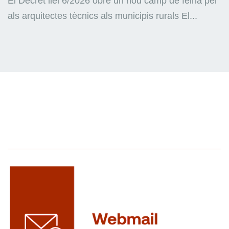
El Decret llei 6/2026 obre un nou camp de feina per
als arquitectes tècnics als municipis rurals El...