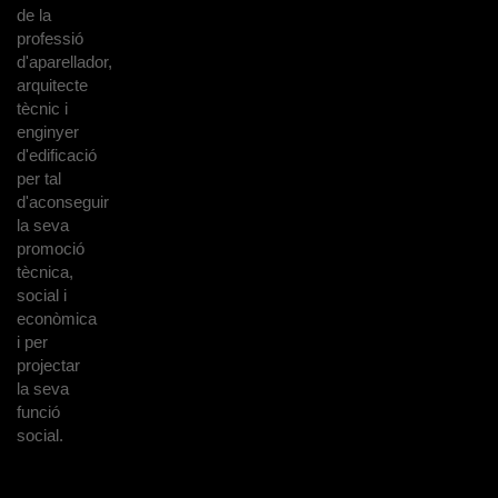
de la
professió
d'aparellador,
arquitecte
tècnic i
enginyer
d'edificació
per tal
d'aconseguir
la seva
promoció
tècnica,
social i
econòmica
i per
projectar
la seva
funció
social.