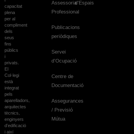
Assessoria
d’Espais
capacitat
Professional
plena
per al
compliment
Publicacions
dels
periòdiques
seus
fins
públics
Servei
i
d’Ocupació
privats.
El
Col·legi
Centre de
està
Documentació
integrat
pels
aparelladors,
Assegurances
arquitectes
/ Previsió
tècnics,
Mútua
enginyers
d'edificació
i així