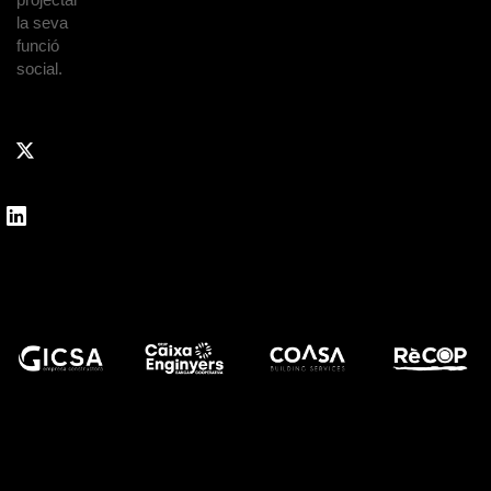
la seva
funció
social.