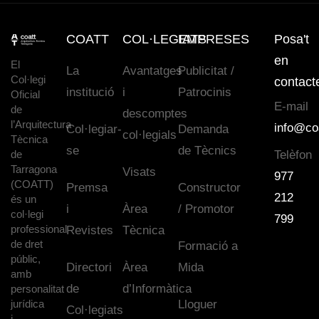
COATT
COL·LEGIATS
EMPRESES
Posa't
en
El
La
Avantatges
Publicitat /
Col·legi
contact
institució
i
Patrocinis
Oficial
E-mail
de
descomptes
l’Arquitectura
info@co
Col·legiar-
Demanda
col·legials
Tècnica
se
de Tècnics
de
Telèfon
Tarragona
Visats
977
(COATT)
Premsa
Constructor
212
és un
i
Àrea
/ Promotor
col·legi
799
professional
Revistes
Tècnica
de dret
Formació a
públic,
Directori
Àrea
Mida
amb
de
d’Informàtica
personalitat
jurídica
Lloguer
Col·legiats
i