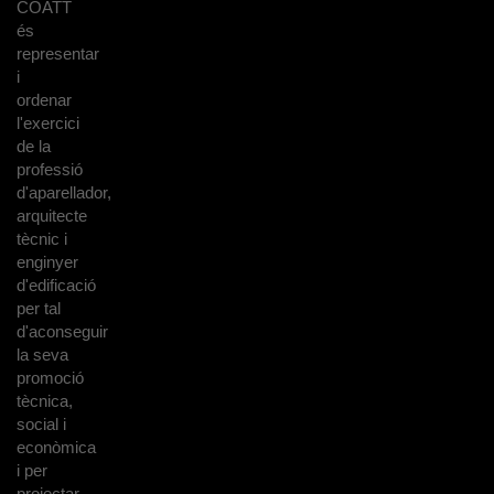
COATT
és
representar
i
ordenar
l'exercici
de la
professió
d'aparellador,
arquitecte
tècnic i
enginyer
d'edificació
per tal
d'aconseguir
la seva
promoció
tècnica,
social i
econòmica
i per
projectar