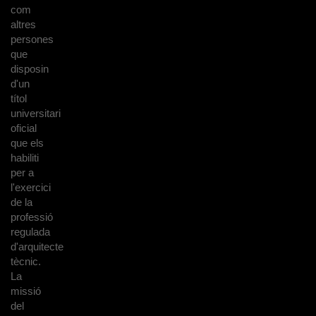
com
altres
persones
que
disposin
d'un
títol
universitari
oficial
que els
habiliti
per a
l'exercici
de la
professió
regulada
d'arquitecte
tècnic.
La
missió
del