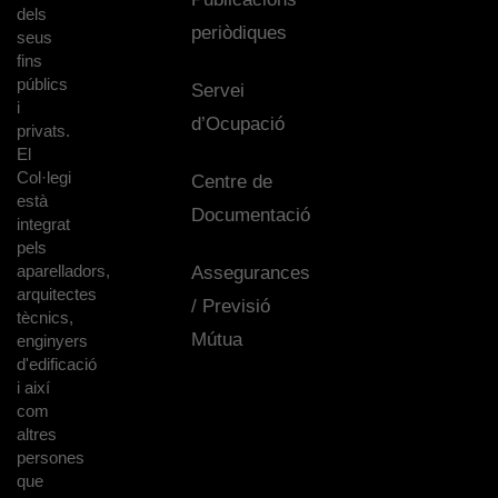
dels
periòdiques
seus
fins
públics
Servei
i
d’Ocupació
privats.
El
Col·legi
Centre de
està
Documentació
integrat
pels
aparelladors,
Assegurances
arquitectes
/ Previsió
tècnics,
Mútua
enginyers
d'edificació
i així
com
altres
persones
que