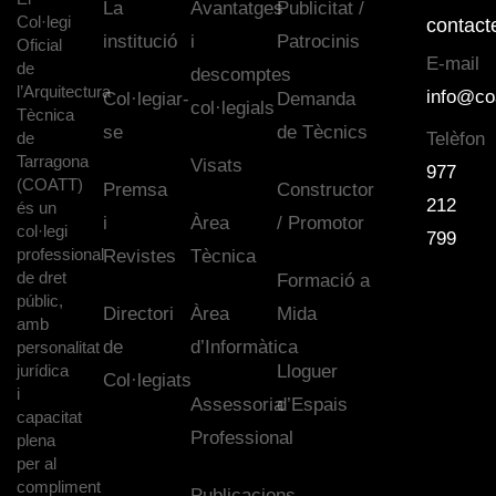
La
Avantatges
Publicitat /
Col·legi
contact
institució
i
Patrocinis
Oficial
E-mail
de
descomptes
l’Arquitectura
info@co
Col·legiar-
Demanda
col·legials
Tècnica
se
de Tècnics
de
Telèfon
Tarragona
Visats
977
(COATT)
Premsa
Constructor
212
és un
i
Àrea
/ Promotor
col·legi
799
professional
Revistes
Tècnica
de dret
Formació a
públic,
Directori
Àrea
Mida
amb
de
d’Informàtica
personalitat
jurídica
Lloguer
Col·legiats
i
Assessoria
d’Espais
capacitat
Professional
plena
per al
compliment
Publicacions