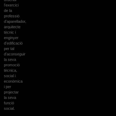
l'exercici
de la
professió
d'aparellador,
arquitecte
tècnic i
enginyer
d'edificació
per tal
d'aconseguir
la seva
promoció
tècnica,
social i
econòmica
i per
projectar
la seva
funció
social.