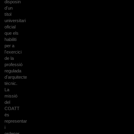
disposin
d'un
títol
universitari
oficial
que els
habiliti
per a
l'exercici
de la
professió
regulada
d'arquitecte
tècnic.
La
missió
del
COATT
és
representar
i
ordenar