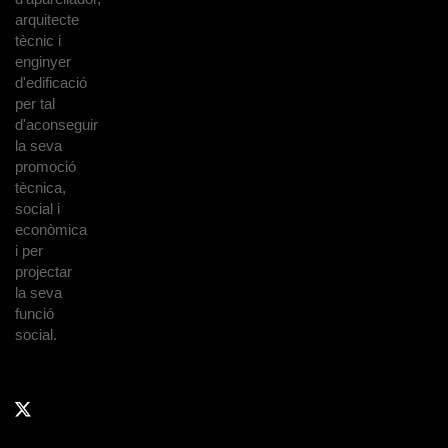
arquitecte
tècnic i
enginyer
d'edificació
per tal
d'aconseguir
la seva
promoció
tècnica,
social i
econòmica
i per
projectar
la seva
funció
social.