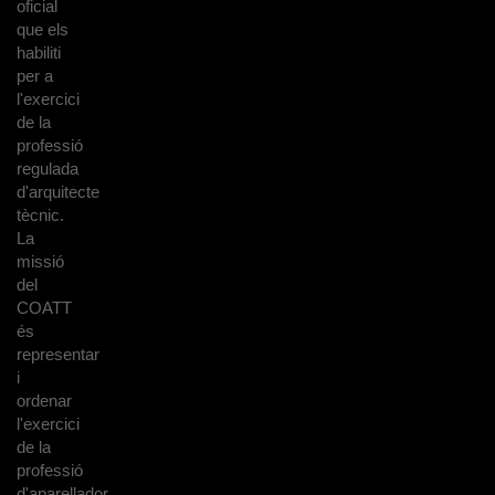
oficial
que els
habiliti
per a
l'exercici
de la
professió
regulada
d'arquitecte
tècnic.
La
missió
del
COATT
és
representar
i
ordenar
l'exercici
de la
professió
d'aparellador,