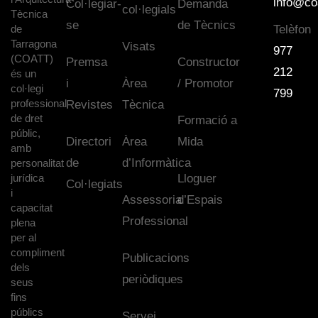
info@co
Col·legiar-
Demanda
col·legials
Tècnica
se
de Tècnics
de
Telèfon
Tarragona
Visats
977
(COATT)
Premsa
Constructor
212
és un
i
Àrea
/ Promotor
col·legi
799
professional
Revistes
Tècnica
de dret
Formació a
públic,
Directori
Àrea
Mida
amb
de
d’Informàtica
personalitat
jurídica
Lloguer
Col·legiats
i
Assessoria
d’Espais
capacitat
Professional
plena
per al
compliment
Publicacions
dels
periòdiques
seus
fins
públics
Servei