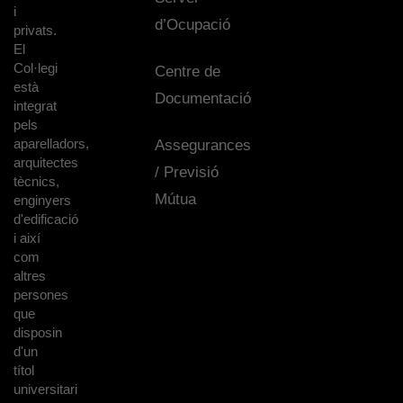
i
d’Ocupació
privats.
El
Col·legi
Centre de
està
Documentació
integrat
pels
aparelladors,
Assegurances
arquitectes
/ Previsió
tècnics,
Mútua
enginyers
d'edificació
i així
com
altres
persones
que
disposin
d'un
títol
universitari