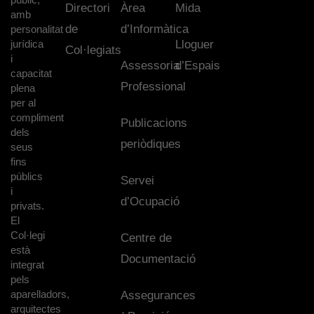
Directori
Àrea
Mida
amb
de
d’Informàtica
personalitat
jurídica
Lloguer
Col·legiats
i
Assessoria
d’Espais
capacitat
Professional
plena
per al
compliment
Publicacions
dels
periòdiques
seus
fins
públics
Servei
i
d’Ocupació
privats.
El
Col·legi
Centre de
està
Documentació
integrat
pels
aparelladors,
Assegurances
arquitectes