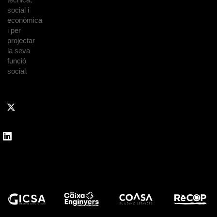
social i
econòmica
i per
projectar
la seva
funció
social.