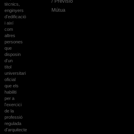
/ Previsió
tècnics,
Mútua
enginyers
d'edificació
i així
com
altres
persones
que
disposin
d'un
títol
universitari
oficial
que els
habiliti
per a
l'exercici
de la
professió
regulada
d'arquitecte