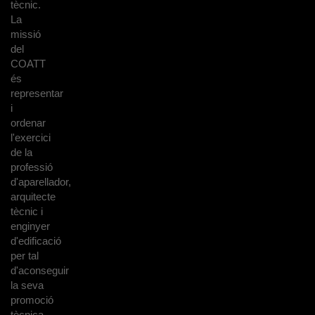
tècnic.
La
missió
del
COATT
és
representar
i
ordenar
l'exercici
de la
professió
d'aparellador,
arquitecte
tècnic i
enginyer
d'edificació
per tal
d'aconseguir
la seva
promoció
tècnica,