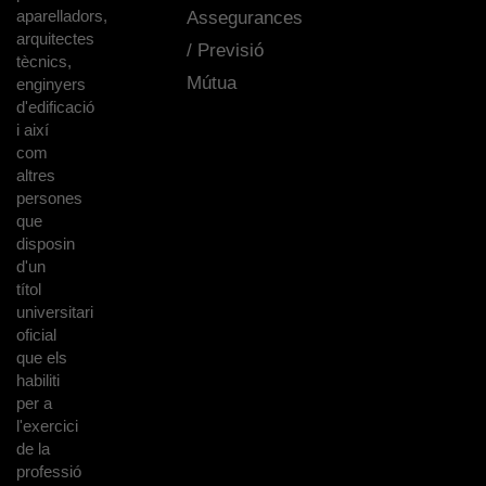
aparelladors,
Assegurances
arquitectes
/ Previsió
tècnics,
Mútua
enginyers
d'edificació
i així
com
altres
persones
que
disposin
d'un
títol
universitari
oficial
que els
habiliti
per a
l'exercici
de la
professió