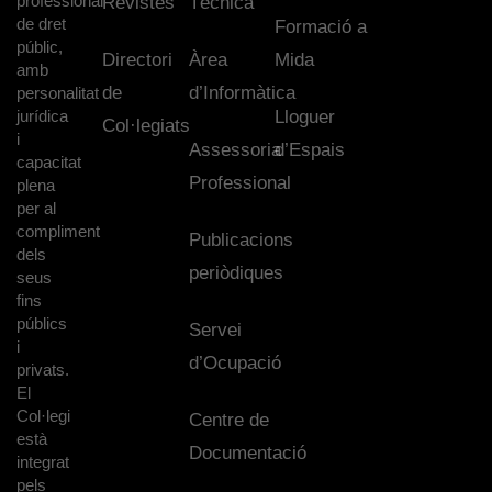
professional
Revistes
Tècnica
de dret
Formació a
públic,
Directori
Àrea
Mida
amb
de
d’Informàtica
personalitat
jurídica
Lloguer
Col·legiats
i
Assessoria
d’Espais
capacitat
Professional
plena
per al
compliment
Publicacions
dels
periòdiques
seus
fins
públics
Servei
i
d’Ocupació
privats.
El
Col·legi
Centre de
està
Documentació
integrat
pels