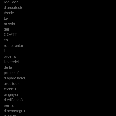
regulada
d'arquitecte
tècnic.
La
missió
del
COATT
és
representar
i
ordenar
l'exercici
de la
professió
d'aparellador,
arquitecte
tècnic i
enginyer
d'edificació
per tal
d'aconseguir