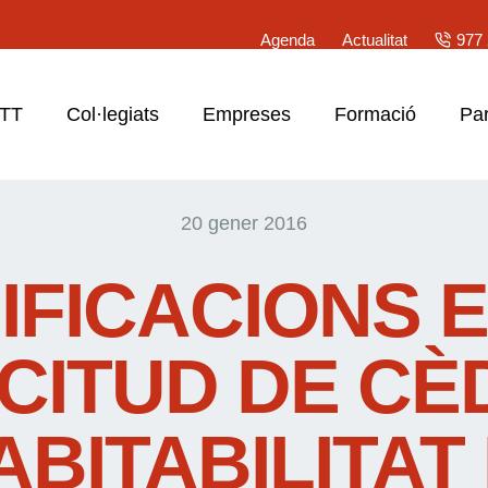
Agenda
Actualitat
977 
ATT
Col·legiats
Empreses
Formació
Par
20 gener 2016
IFICACIONS E
ICITUD DE CÈ
ABITABILITAT