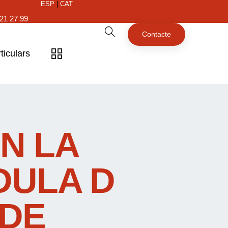
ESP
|
CAT
21 27 99
Contacte
ticulars
N LA
DULA D
 DE