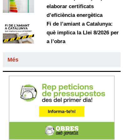
elaborar certificats
d’eficiència energètica
Fi de l’amiant a Catalunya:
què implica la Llei 8/2026 per
a l’obra
Més