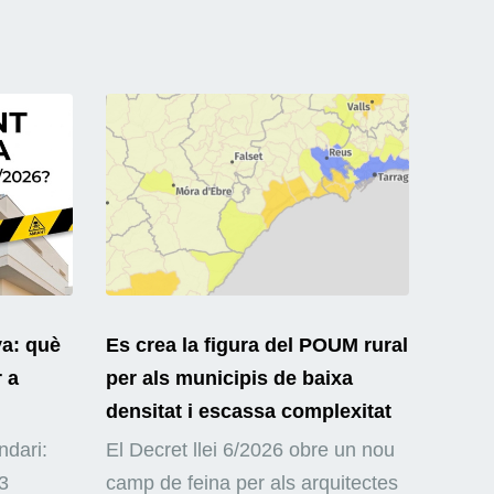
ya: què
Es crea la figura del POUM rural
r a
per als municipis de baixa
densitat i escassa complexitat
ndari:
El Decret llei 6/2026 obre un nou
3
camp de feina per als arquitectes