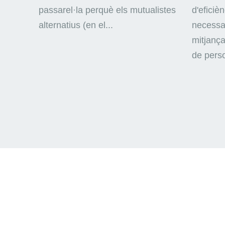
passarel·la perquè els mutualistes
d'eficiè
alternatius (en el...
necessar
mitjança
de perso