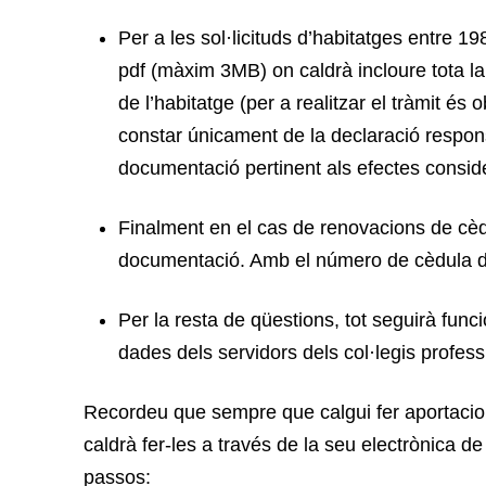
Per a les sol·licituds d’habitatges entre 
pdf (màxim 3MB) on caldrà incloure tota la
de l’habitatge (per a realitzar el tràmit és
constar únicament de la declaració responsa
documentació pertinent als efectes consid
Finalment en el cas de renovacions de cèdul
documentació. Amb el número de cèdula d’ha
Per la resta de qüestions, tot seguirà func
dades dels servidors dels col·legis profess
Recordeu que sempre que calgui fer aportacion
caldrà fer-les a través de la seu electrònica d
passos: