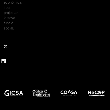
econòmica
i per
projectar
la seva
funció
social.