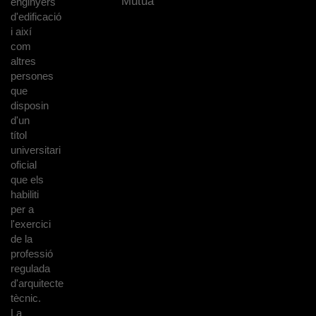
Mútua
enginyers
d'edificació
i així
com
altres
persones
que
disposin
d'un
títol
universitari
oficial
que els
habiliti
per a
l'exercici
de la
professió
regulada
d'arquitecte
tècnic.
La