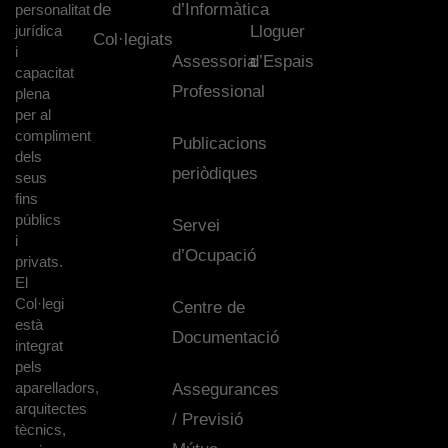
de
d’Informàtica
personalitat
jurídica
Lloguer
Col·legiats
i
Assessoria
d’Espais
capacitat
Professional
plena
per al
compliment
Publicacions
dels
periòdiques
seus
fins
públics
Servei
i
d’Ocupació
privats.
El
Col·legi
Centre de
està
Documentació
integrat
pels
aparelladors,
Assegurances
arquitectes
/ Previsió
tècnics,