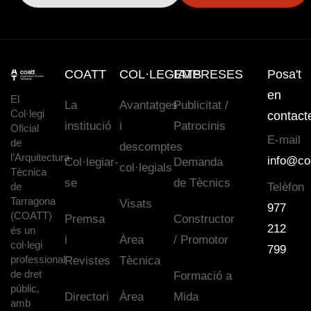
COATT
COL·LEGIATS
EMPRESES
Posa't
en
El
La
Avantatges
Publicitat /
Col·legi
contact
institució
i
Patrocinis
Oficial
E-mail
de
descomptes
l’Arquitectura
info@co
Col·legiar-
Demanda
col·legials
Tècnica
se
de Tècnics
de
Telèfon
Tarragona
Visats
977
(COATT)
Premsa
Constructor
212
és un
i
Àrea
/ Promotor
col·legi
799
professional
Revistes
Tècnica
de dret
Formació a
públic,
Directori
Àrea
Mida
amb