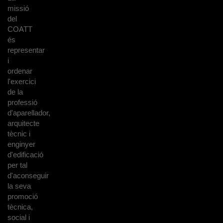
missió
del
COATT
és
representar
i
ordenar
l'exercici
de la
professió
d'aparellador,
arquitecte
tècnic i
enginyer
d'edificació
per tal
d'aconseguir
la seva
promoció
tècnica,
social i