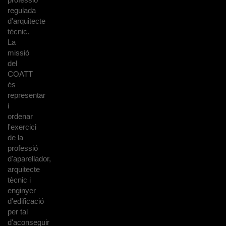
regulada
d'arquitecte
tècnic.
La
missió
del
COATT
és
representar
i
ordenar
l'exercici
de la
professió
d'aparellador,
arquitecte
tècnic i
enginyer
d'edificació
per tal
d'aconseguir