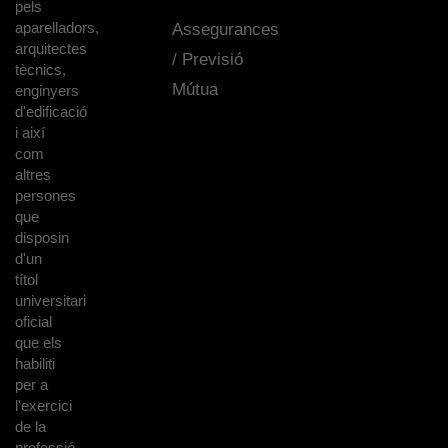
pels
aparelladors,
Assegurances
arquitectes
/ Previsió
tècnics,
Mútua
enginyers
d'edificació
i així
com
altres
persones
que
disposin
d'un
títol
universitari
oficial
que els
habiliti
per a
l'exercici
de la
professió