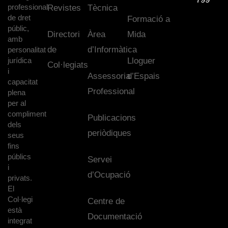
professional
Revistes
Tècnica
de dret
Formació a
públic,
Directori
Àrea
Mida
amb
de
d’Informàtica
personalitat
jurídica
Lloguer
Col·legiats
i
Assessoria
d’Espais
capacitat
Professional
plena
per al
compliment
Publicacions
dels
periòdiques
seus
fins
públics
Servei
i
d’Ocupació
privats.
El
Col·legi
Centre de
està
Documentació
integrat