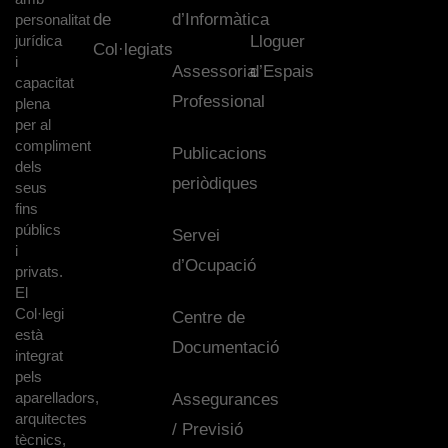
de
d’Informàtica
personalitat
jurídica
Lloguer
Col·legiats
i
Assessoria
d’Espais
capacitat
Professional
plena
per al
compliment
Publicacions
dels
periòdiques
seus
fins
públics
Servei
i
d’Ocupació
privats.
El
Col·legi
Centre de
està
Documentació
integrat
pels
aparelladors,
Assegurances
arquitectes
/ Previsió
tècnics,