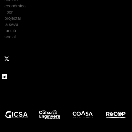
econòmica
i per
projectar
la seva
funció
social.