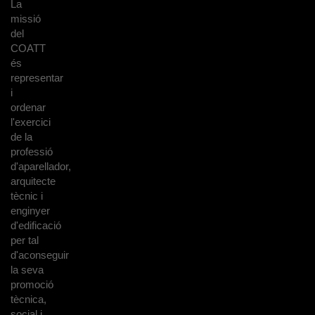
La
missió
del
COATT
és
representar
i
ordenar
l'exercici
de la
professió
d'aparellador,
arquitecte
tècnic i
enginyer
d'edificació
per tal
d'aconseguir
la seva
promoció
tècnica,
social i