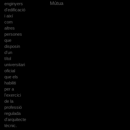
Mútua
enginyers
d'edificació
i així
com
altres
persones
que
disposin
d'un
títol
universitari
oficial
que els
habiliti
per a
l'exercici
de la
professió
regulada
d'arquitecte
tècnic.