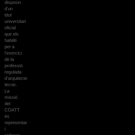
disposin
d'un
títol
universitari
oficial
que els
habiliti
per a
l'exercici
de la
professió
regulada
d'arquitecte
tècnic.
La
missió
del
COATT
és
representar
i