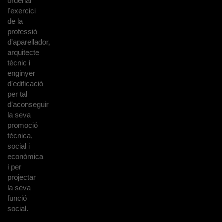
ordenar
l'exercici
de la
professió
d'aparellador,
arquitecte
tècnic i
enginyer
d'edificació
per tal
d'aconseguir
la seva
promoció
tècnica,
social i
econòmica
i per
projectar
la seva
funció
social.