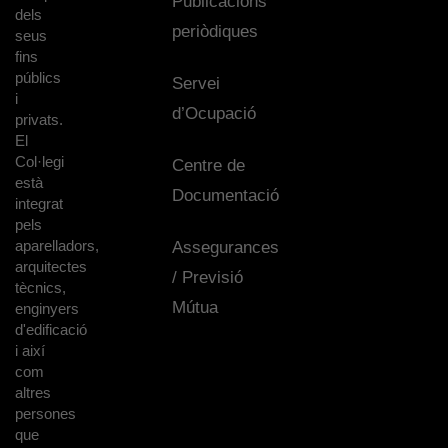
Publicacions
dels
periòdiques
seus
fins
públics
Servei
i
d’Ocupació
privats.
El
Col·legi
Centre de
està
Documentació
integrat
pels
aparelladors,
Assegurances
arquitectes
/ Previsió
tècnics,
Mútua
enginyers
d'edificació
i així
com
altres
persones
que