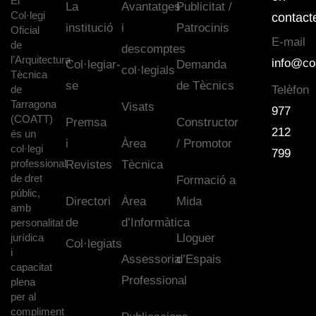
El
La
Avantatges
Publicitat /
Col·legi
contact
institució
i
Patrocinis
Oficial
E-mail
de
descomptes
l’Arquitectura
info@co
Col·legiar-
Demanda
col·legials
Tècnica
se
de Tècnics
de
Telèfon
Tarragona
Visats
977
(COATT)
Premsa
Constructor
212
és un
i
Àrea
/ Promotor
col·legi
799
professional
Revistes
Tècnica
de dret
Formació a
públic,
Directori
Àrea
Mida
amb
de
d’Informàtica
personalitat
jurídica
Lloguer
Col·legiats
i
Assessoria
d’Espais
capacitat
Professional
plena
per al
compliment