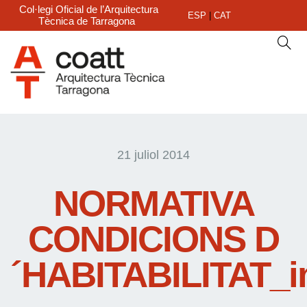
Col·legi Oficial de l’Arquitectura
ESP
|
CAT
Tècnica de Tarragona
21 juliol 2014
NORMATIVA
CONDICIONS D
´HABITABILITAT_in