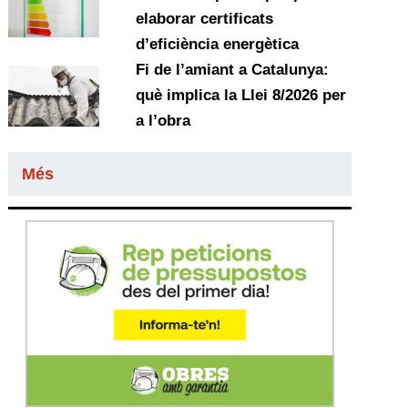
elaborar certificats
d’eficiència energètica
Fi de l’amiant a Catalunya:
què implica la Llei 8/2026 per
a l’obra
Més