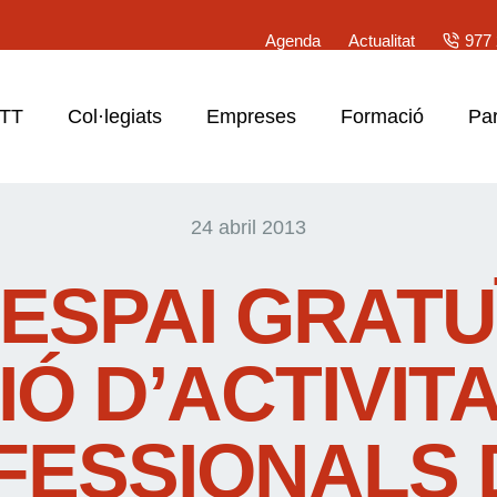
Agenda
Actualitat
977 
ATT
Col·legiats
Empreses
Formació
Par
24 abril 2013
ESPAI GRATU
IÓ D’ACTIVIT
FESSIONALS 