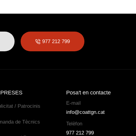
977 212 799
PRESES
Posa't en contacte
E-mail
licitat / Patrocinis
info@coattgn.cat
manda de Tècnics
Telèfon
977 212 799