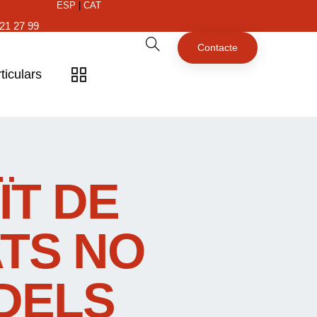
ESP
|
CAT
21 27 99
Contacte
ticulars
ÏT DE
ATS NO
DELS