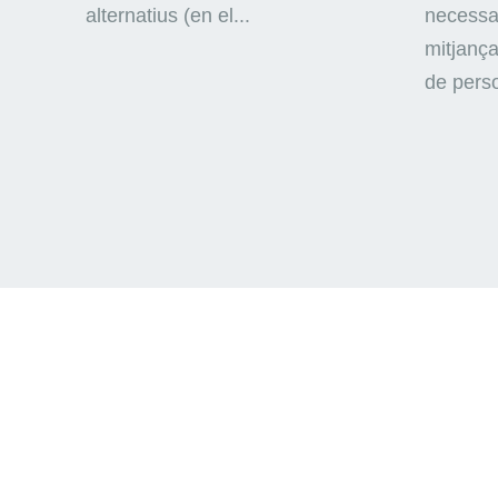
alternatius (en el...
necessar
mitjança
de perso