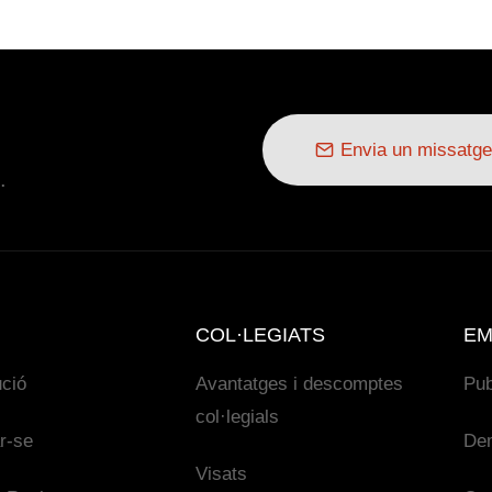
Envia un missatge
.
COL·LEGIATS
EM
ució
Avantatges i descomptes
Pub
col·legials
ar-se
De
Visats