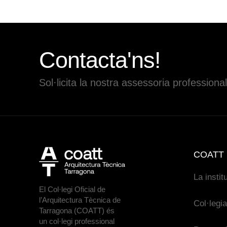
Contacta'ns!
Sol·licita la nostra assessoria professional
COATT
La instit
El Col·legi Oficial de
l’Arquitectura Tècnica de
Col·legi
Tarragona (COATT) és
un col·legi professional