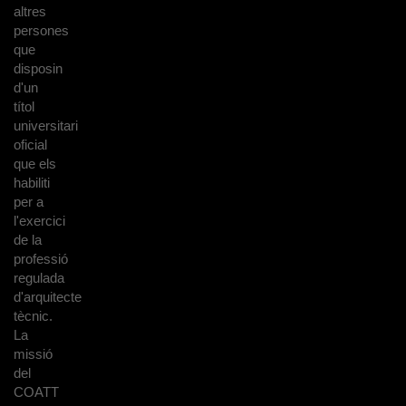
altres
persones
que
disposin
d'un
títol
universitari
oficial
que els
habiliti
per a
l'exercici
de la
professió
regulada
d'arquitecte
tècnic.
La
missió
del
COATT