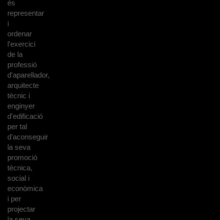
és
representar
i
ordenar
l'exercici
de la
professió
d'aparellador,
arquitecte
tècnic i
enginyer
d'edificació
per tal
d'aconseguir
la seva
promoció
tècnica,
social i
econòmica
i per
projectar
la seva