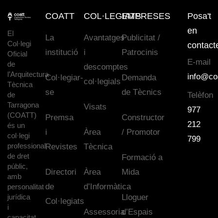
COATT
COL·LEGIATS
EMPRESES
Posa't
en
El
La
Avantatges
Publicitat /
Col·legi
contact
institució
i
Patrocinis
Oficial
E-mail
de
descomptes
l’Arquitectura
info@co
Col·legiar-
Demanda
col·legials
Tècnica
se
de Tècnics
de
Telèfon
Tarragona
Visats
977
(COATT)
Premsa
Constructor
212
és un
i
Àrea
/ Promotor
col·legi
799
professional
Revistes
Tècnica
de dret
Formació a
públic,
Directori
Àrea
Mida
amb
de
d’Informàtica
personalitat
jurídica
Lloguer
Col·legiats
i
Assessoria
d’Espais
capacitat