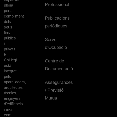
Professional
plena
per al
compliment
Publicacions
dels
periòdiques
seus
fins
públics
Servei
i
d’Ocupació
privats.
El
Col·legi
Centre de
està
Documentació
integrat
pels
aparelladors,
Assegurances
arquitectes
/ Previsió
tècnics,
Mútua
enginyers
d'edificació
i així
com